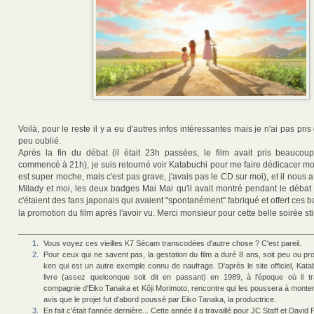
Voilà, pour le reste il y a eu d'autres infos intéressantes mais je n'ai pas pris 
peu oublié.
Après la fin du débat (il était 23h passées, le film avait pris beaucou
commencé à 21h), je suis retourné voir Katabuchi pour me faire dédicacer mon
est super moche, mais c'est pas grave, j'avais pas le CD sur moi), et il nous a 
Milady et moi, les deux badges Mai Mai qu'il avait montré pendant le débat
c'étaient des fans japonais qui avaient "spontanément" fabriqué et offert ces 
la promotion du film après l'avoir vu. Merci monsieur pour cette belle soirée st
1.
Vous voyez ces vieilles K7 Sécam transcodées d'autre chose ? C'est pareil.
2.
Pour ceux qui ne savent pas, la gestation du film a duré 8 ans, soit peu ou pr
ken qui est un autre exemple connu de naufrage. D'après le site officiel, Kata
livre (assez quelconque soit dit en passant) en 1989, à l'époque où il tra
compagnie d'Eiko Tanaka et Kôji Morimoto, rencontre qui les poussera à monter 
avis que le projet fut d'abord poussé par Eiko Tanaka, la productrice.
3.
En fait c'était l'année dernière... Cette année il a travaillé pour JC Staff et David