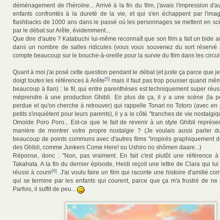
déménagement de l'héroïne... Arrivé à la fin du film, j'avais l'impression d'a
enfants confrontés à la dureté de la vie, et qui s'en échappent par l'imag
flashbacks de 1000 ans dans le passé où les personnages se mettent en scè
par le débat sur Arête, évidemment...
Que dire d'autre ? Katabuchi lui-même reconnaît que son film a fait un bide au 
dans un nombre de salles ridicules (vous vous souvenez du sort réservé a
compte beaucoup sur le bouche-à-oreille pour la survie du film dans les circui
Quant à moi j'ai posé cette question pendant le débat (et juste ça parce que je
[5]
doigt toutes les références à Arête
mais il faut pas trop pousser quand mê
beaucoup à Ilan) : le fil, qui entre parenthèses est techniquement super réus
méprendre à une production Ghibli. En plus de ça, il y a une scène (la pe
perdue et qu'on cherche à retrouver) qui rappelle Tonari no Totoro (avec en p
petits s'inquiètent pour leurs parents), il y a le côté "tranches de vie nostalgi
Omoide Poro Poro... Est-ce que le fait de revenir à un style Ghibli représ
manière de montrer votre propre nostalgie ? (Je voulais aussi parler du 
beaucoup de points communs avec d'autres films "inspirés graphiquement de
des Ghibli, comme Junkers Come Here! ou Ushiro no shômen daare...)
Réponse, donc : "Non, pas vraiment. En fait c'est plutôt une référence à
Takahata. A la fin du dernier épisode, Heidi reçoit une lettre de Clara qui lu
[6]
réussi à courir
. J'ai voulu faire un film qui raconte une histoire d'amitié c
qui se termine par les enfants qui courent, parce que ça m'a frustré de ne p
Parfois, il suffit de peu...