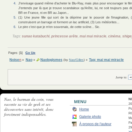
4.
J'envisage quand même d'acheter le Blu-Ray, mais plus pour encourager le film
J'entends par là que je trouve scandaleux qu'Arête, lui, ne soit toujours pas 
BR en France, ni en BR au Japon...
5.
(1) Une jeune fille qui sort de la déprime par le pouvoir de l'imagination,
construisent un barrage et forment un lac artificiel, (3) Les météorites...
6.
Le pire c'est que je m'en souvenais, de cette scène... Sic.
Tags:
sunao katabuchi
,
princesse arête
,
mai mai miracle
,
cinéma
,
shige
Pages: [
1
]
Go Up
Noise
n
Nao
Naologismes
Tag: mai mai miracle
»
»
(by
Nao/Gilles
) »
Jump to:
Nao, le barman du coin, vous
N
MENU
raconte sa vie de geek et ses
20
découvertes sans intérêt, donc
Po
Home
forcément indispensables.
RC
Galerie photo
Ma
Pa
À propos de l'auteur
29