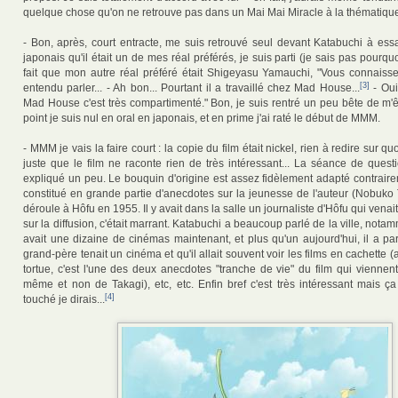
quelque chose qu'on ne retrouve pas dans un Mai Mai Miracle à la thématique
- Bon, après, court entracte, me suis retrouvé seul devant Katabuchi à essa
japonais qu'il était un de mes réal préférés, je suis parti (je sais pas pourquoi
fait que mon autre réal préféré était Shigeyasu Yamauchi, "Vous connaiss
[3]
entendu parler... - Ah bon... Pourtant il a travaillé chez Mad House...
- Oui
Mad House c'est très compartimenté." Bon, je suis rentré un peu bête de m'ê
point je suis nul en oral en japonais, et en prime j'ai raté le début de MMM.
- MMM je vais la faire court : la copie du film était nickel, rien à redire sur quo
juste que le film ne raconte rien de très intéressant... La séance de quest
expliqué un peu. Le bouquin d'origine est assez fidèlement adapté contrairem
constitué en grande partie d'anecdotes sur la jeunesse de l'auteur (Nobuko 
déroule à Hôfu en 1955. Il y avait dans la salle un journaliste d'Hôfu qui venai
sur la diffusion, c'était marrant. Katabuchi a beaucoup parlé de la ville, notam
avait une dizaine de cinémas maintenant, et plus qu'un aujourd'hui, il a pa
grand-père tenait un cinéma et qu'il allait souvent voir les films en cachette (a
tortue, c'est l'une des deux anecdotes "tranche de vie" du film qui viennen
même et non de Takagi), etc, etc. Enfin bref c'est très intéressant mais ç
[4]
touché je dirais...