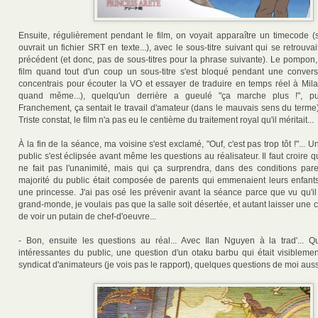
Ensuite, régulièrement pendant le film, on voyait apparaître un timecode (
ouvrait un fichier SRT en texte...), avec le sous-titre suivant qui se retrouv
précédent (et donc, pas de sous-titres pour la phrase suivante). Le pompon,
film quand tout d'un coup un sous-titre s'est bloqué pendant une convers
concentrais pour écouter la VO et essayer de traduire en temps réel à Mila
quand même...), quelqu'un derrière a gueulé "ça marche plus !", pui
Franchement, ça sentait le travail d'amateur (dans le mauvais sens du terme
Triste constat, le film n'a pas eu le centième du traitement royal qu'il méritait...
À la fin de la séance, ma voisine s'est exclamé, "Ouf, c'est pas trop tôt !"... 
public s'est éclipsée avant même les questions au réalisateur. Il faut croire 
ne fait pas l'unanimité, mais qui ça surprendra, dans des conditions pareil
majorité du public était composée de parents qui emmenaient leurs enfants
une princesse. J'ai pas osé les prévenir avant la séance parce que vu qu'il
grand-monde, je voulais pas que la salle soit désertée, et autant laisser une
de voir un putain de chef-d'oeuvre...
- Bon, ensuite les questions au réal... Avec Ilan Nguyen à la trad'... 
intéressantes du public, une question d'un otaku barbu qui était visibleme
syndicat d'animateurs (je vois pas le rapport), quelques questions de moi aussi