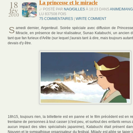
18
La princesse et le miracle
fév
POSTÉ PAR
NAO/GILLES
À 18:23 DANS
ANIME/MANG
2010
LU 837508 FOIS
75 COMMENTAIRES
|
WRITE COMMENT
S
amedi dernier, Argenteuil. Soirée spéciale avec diffusion de Princess
Miracle, en présence de leur réalisateur, Sunao Katabuchi, un ancien du
tant que fan furieux d'Arête (sur lequel j'aurais tant à dire, mais toujours auta
devais d'y être.
18h15, toujours rien, la billetterie est en panne et le film précédent est en re
trentaine de personnes à tout casser (c'est peu, et surtout des enfants venus 
aucun impact des sites spécialisés japanime), Katabuchi était présent dans 
Nguyen et le sympathique organisateur du festival. Milady est allée se taper 