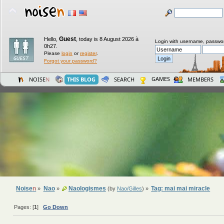
Guest
Hello,
,
today is 8 August 2026 à
Login with username, passwo
0h27.
Please
login
or
register
.
Forgot your password?
GAMES
NOISE
N
THIS BLOG
SEARCH
MEMBERS
Noise
n
Nao
Naologismes
Tag: mai mai miracle
»
»
(by
Nao/Gilles
) »
Pages: [
1
]
Go Down