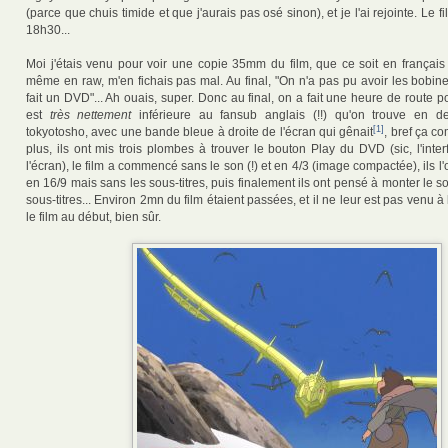
(parce que chuis timide et que j'aurais pas osé sinon), et je l'ai rejointe. Le
18h30...
Moi j'étais venu pour voir une copie 35mm du film, que ce soit en français
même en raw, m'en fichais pas mal. Au final, "On n'a pas pu avoir les bobin
fait un DVD"... Ah ouais, super. Donc au final, on a fait une heure de route 
est
très nettement
inférieure au fansub anglais (!!) qu'on trouve en 
[1]
tokyotosho, avec une bande bleue à droite de l'écran qui gênait
, bref ça c
plus, ils ont mis trois plombes à trouver le bouton Play du DVD (sic, l'interf
l'écran), le film a commencé sans le son (!) et en 4/3 (image compactée), ils l'
en 16/9 mais sans les sous-titres, puis finalement ils ont pensé à monter le so
sous-titres... Environ 2mn du film étaient passées, et il ne leur est pas venu à 
le film au début, bien sûr.