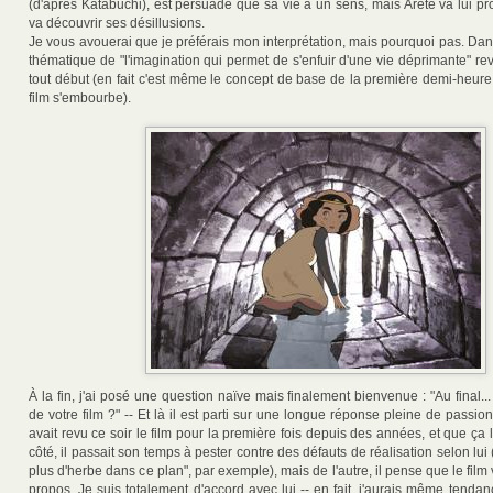
(d'après Katabuchi), est persuadé que sa vie a un sens, mais Arête va lui pr
va découvrir ses désillusions.
Je vous avouerai que je préférais mon interprétation, mais pourquoi pas. Dans 
thématique de "l'imagination qui permet de s'enfuir d'une vie déprimante" r
tout début (en fait c'est même le concept de base de la première demi-heure
film s'embourbe).
À la fin, j'ai posé une question naïve mais finalement bienvenue : "Au final..
de votre film ?" -- Et là il est parti sur une longue réponse pleine de passion.
avait revu ce soir le film pour la première fois depuis des années, et que ça l'
côté, il passait son temps à pester contre des défauts de réalisation selon lui 
plus d'herbe dans ce plan", par exemple), mais de l'autre, il pense que le film 
propos. Je suis totalement d'accord avec lui -- en fait, j'aurais même tendan