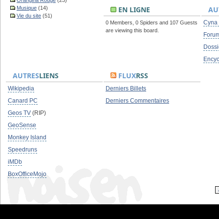
Orangina Rouge
(23)
Musique
(14)
EN LIGNE
AU
Vie du site
(51)
Cyna
0 Members, 0 Spiders and 107 Guests
are viewing this board.
Foru
Dossi
Encyc
AUTRES
LIENS
FLUX
RSS
Wikipedia
Derniers Billets
Canard PC
Derniers Commentaires
Geos TV
(RIP)
GeoSense
Monkey Island
Speedruns
iMDb
BoxOfficeMojo