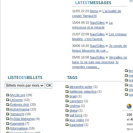
X
LATEST
MESSAGES
11/03 22:23
Nemo
in
L'actualité de
copain Yamauchi
15/04 09:15
Nao/Gilles
in
La
princesse et le miracle
21/07 22:09
Nao/Gilles
in
Les cristaux
liquides, c'est l'avenir.
30/06 16:20
Nao/Gilles
in
Je vends de
beaux blousons de cuir...
05/05 16:08
Nao/Gilles
in
Versailles no
bara, tu ne sais pas pourquoi, tu
regardes çaaaaa...
liv
ma
LISTE
DES
BILLETS
TAGS
pr
re
alexandre astier
(1)
sh
battlestar galactica
(1)
su
MyLife.org
(29)
braid
(1)
Lectures
(12)
casshern
(1)
Énièmes Arts
(20)
cinéma
(1)
Anime/manga
(22)
digital
(1)
Yamauchi
(18)
226
gall force
(1)
Kyôdai Mahjongg
(4)
et
4
jeux vidéo
(1)
Kaamelott
(7)
memb
kaamelott
(1)
Informatique
(16)
ou c