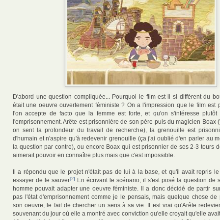
D'abord une question compliquée... Pourquoi le film est-il si différent du bo
était une oeuvre ouvertement féministe ? On a l'impression que le film est 
l'on accepte de facto que la femme est forte, et qu'on s'intéresse plutôt
l'emprisonnement. Arête est prisonnière de son père puis du magicien Boax 
on sent la profondeur du travail de recherche), la grenouille est prison
d'humain et n'aspire qu'à redevenir grenouille (ça j'ai oublié d'en parler au 
la question par contre), ou encore Boax qui est prisonnier de ses 2-3 tours d
aimerait pouvoir en connaître plus mais que c'est impossible.
Il a répondu que le projet n'était pas de lui à la base, et qu'il avait repris l
[2]
essayer de le sauver
En écrivant le scénario, il s'est posé la question de
homme pouvait adapter une oeuvre féministe. Il a donc décidé de partir su
pas l'état d'emprisonnement comme je le pensais, mais quelque chose de 
son oeuvre, le fait de chercher un sens à sa vie. Il est vrai qu'Arête redevi
souvenant du jour où elle a montré avec conviction qu'elle croyait qu'elle avait