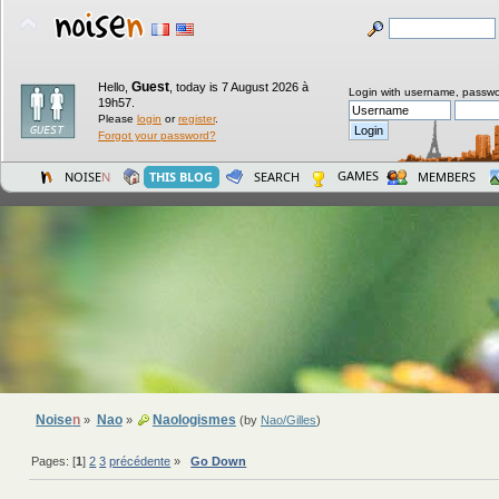
Guest
Hello,
,
today is 7 August 2026 à
Login with username, passwo
19h57.
Please
login
or
register
.
Forgot your password?
GAMES
NOISE
N
THIS BLOG
SEARCH
MEMBERS
Noise
n
Nao
Naologismes
»
»
(by
Nao/Gilles
)
Pages: [
1
]
2
3
précédente
»
Go Down