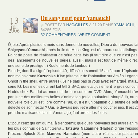
13
Du sang neuf pour Yamauchi
jui
POSTÉ PAR
NAO/GILLES
À 21:20 DANS
YAMAUCHI
, 
2006
64286 FOIS
32 COMMENTAIRES
|
WRITE COMMENT
Ô joie. Après plusieurs mois sans donner de nouvelles, Dieu a de nouveau fai
Shigeyasu Yamauchi
, après la fin de MushiKing, est réapparu sur les listing
Point de poste de réalisateur de série cette fois (il faut dire que ce n'est pa
des lancements de nouvelles séries, aussi), mais il est tout de même direc
une série de prestige... (Roulements de tambour)
Blood+, dont il a signé l'épisode 40, diffusé ce samedi 15 au Japon. L'épisod
non moins grand
Kazuchika Kise
(directeur de l'animation sur Arslân Legend,
Ghost in the shell, entre autres). Je ne sais pas si vous avez remarqué, mais..
série IG. Les mêmes qui ont fait GITS SAC, qui était justement le gros concur
Hadès chez Bandai au moment de leur sortie en DVD. Alors, Yamauchi s'est
par l'une des meilleures boîtes d'animation (ouiouiouiouioui, siouplé !!), ou n
nouvelle fois qu'il est libre comme l'air, qu'il est un papillon qui butine de bo
délecte de son nectar ? Oui, je devrais peut-être aller me coucher moi. Il est 2
prendre ma tisane et au lit. A mon âge, faut arrêter les folies.
Et pour ceux qui ont du mal à s'endormir, quelques nouvelles des autres anim
les plus connus de Saint Seiya...
Tatsuya Nagamine
(Hadès) dirige l'épiso
Precure Splush Star.
Mamoru Hamatsu
(mon autre réalisateur-pas-conn