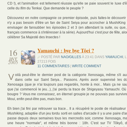
CD !), et l'animation est tellement réussie qu'elle se paie souvent le luxe d'ê
celle du
film
du Tenkai. Que demande le peuple ?
Découvrez en notre compagnie ce premier épisode, puis faites-le découvrir a
n'y a pas besoin d'être un fan de Saint Seiya pour accrocher à MushiKin
envisager de fansubber les épisodes 2 et 3 (en attendant la suite, ou que,
français commence à s'intéresser à la série). Aujourd'hui c'est jour de fête, al
célébrer Sa Majesté des Insectes !
16
Yamauchi : bye bye Tôei ?
avr
POSTÉ PAR
NAO/GILLES
À 23:41 DANS
YAMAUCHI
, 
2005
27213 FOIS
11 COMMENTAIRES
|
WRITE COMMENT
V
oilà peut-être le dernier post de la catégorie Xenosaga, même s'il aur
dans celle sur Saint Seiya... Passons. Après avoir supervisé les 
Xenosaga (que je n'ai toujours pas regardés, honte à moi... Mais ça ne saur
que j'ai commencé le jeu...), j'ai perdu la trace de Shigeyasu Yamauchi. Où a
bougre ? Vous me connaissez, en éternel groupie je ne pouvais pas survivre 
Moui, enfin peut-être pas, mais bon.
Eh bien j'ai fini par retrouver sa trace... Il a récupéré le poste de réalisateu
Mushiking
, adaptée d'un jeu tordu sorti en salles d'arcade il y a une paire d'
passe depuis deux semaines tous les mercredis soir, comme Xenosaga, mai
une heure "normale", et même très bonne : 18h. C'est sur TV Tôkyô, d