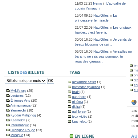
11/03 22:23
Nemo
in
L'actualité de
copain Yamauchi
15/04 09:15
Nao/Gilles
in
La
princesse et le miracle
21/07 22:09
Nao/Gilles
in
Les cristaux
liquides, c'est l'avenir.
30/06 16:20
Nao/Gilles
in
Je vends de
beaux blousons de cuir...
05/05 16:08
Nao/Gilles
in
Versailles no
bara, tu ne sais pas pourquoi, tu
regardes çaaaaa...
liv
ma
LISTE
DES
BILLETS
TAGS
pr
re
alexandre astier
(1)
sh
battlestar galactica
(1)
su
MyLife.org
(29)
braid
(1)
Lectures
(12)
casshern
(1)
Énièmes Arts
(20)
cinéma
(1)
Anime/manga
(22)
digital
(1)
Yamauchi
(18)
226
gall force
(1)
Kyôdai Mahjongg
(4)
et
4
jeux vidéo
(1)
Kaamelott
(7)
memb
kaamelott
(1)
Informatique
(16)
ou c
Orangina Rouge
(23)
Musique
(14)
EN LIGNE
AU