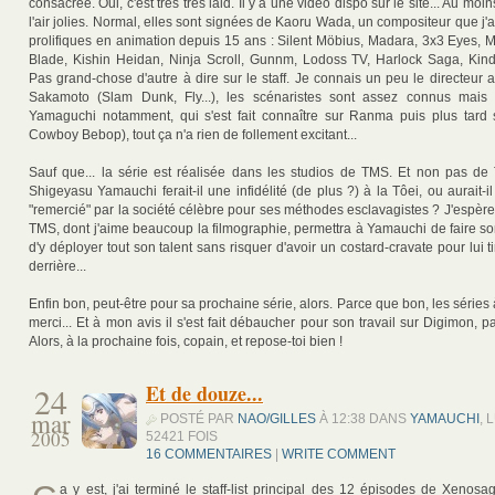
consacrée. Oui, c'est très très laid. Il y a une vidéo dispo sur le site... Au mo
l'air jolies. Normal, elles sont signées de Kaoru Wada, un compositeur que j'
prolifiques en animation depuis 15 ans : Silent Möbius, Madara, 3x3 Eyes,
Blade, Kishin Heidan, Ninja Scroll, Gunnm, Lodoss TV, Harlock Saga, Kinda
Pas grand-chose d'autre à dire sur le staff. Je connais un peu le directeur a
Sakamoto (Slam Dunk, Fly...), les scénaristes sont assez connus mais
Yamaguchi notamment, qui s'est fait connaître sur Ranma puis plus tard 
Cowboy Bebop), tout ça n'a rien de follement excitant...
Sauf que... la série est réalisée dans les studios de TMS. Et non pas de Tô
Shigeyasu Yamauchi ferait-il une infidélité (de plus ?) à la Tôei, ou aurait-il
"remercié" par la société célèbre pour ses méthodes esclavagistes ? J'espère
TMS, dont j'aime beaucoup la filmographie, permettra à Yamauchi de faire son
d'y déployer tout son talent sans risquer d'avoir un costard-cravate pour lui ti
derrière...
Enfin bon, peut-être pour sa prochaine série, alors. Parce que bon, les série
merci... Et à mon avis il s'est fait débaucher pour son travail sur Digimon, p
Alors, à la prochaine fois, copain, et repose-toi bien !
24
Et de douze...
mar
POSTÉ PAR
NAO/GILLES
À 12:38 DANS
YAMAUCHI
, 
2005
52421 FOIS
16 COMMENTAIRES
|
WRITE COMMENT
a y est, j'ai terminé le staff-list principal des 12 épisodes de Xenosag