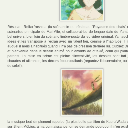
Résultat : Reiko Yoshida (la scénariste du très beau "Royaume des chats" d
scénariste principale de MariMite, et collaboratrice de longue date de Yama
bel univers, bien loin du scénario timbre-poste du jeu vidéo original. Yamau
idées et les transpose à l'écran avec un talent fou, comme à l'habitude. Il 
auquel il nous a habitués quand il n'a pas de pression derrière lui. Oubliez D
et bienvenue dans le dessin animé pour enfants
de qualité
, celui qui pla
parents. La mise en scène est pleine d'inventivité, les dessins sont fort j
chaudes et attirantes, les décors époustouflants (regardez l'observatoire, o
de soleil),
la musique tout simplement superbe (la plus belle partition de Kaoru Wada 
sur Silent Möbius, à ma connaissance, on se demande pourquoi il n'en exis