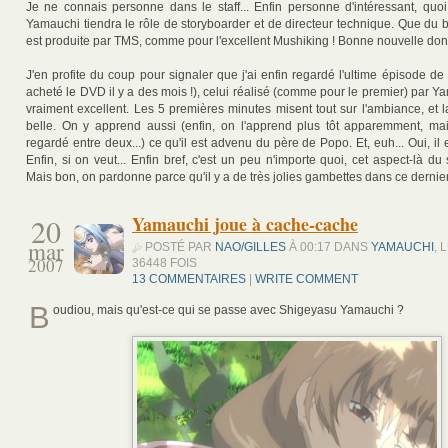
Je ne connais personne dans le staff... Enfin personne d'intéressant, quoi
Yamauchi tiendra le rôle de storyboarder et de directeur technique. Que du 
est produite par TMS, comme pour l'excellent Mushiking ! Bonne nouvelle don
J'en profite du coup pour signaler que j'ai enfin regardé l'ultime épisode de
acheté le DVD il y a des mois !), celui réalisé (comme pour le premier) par Yam
vraiment excellent. Les 5 premières minutes misent tout sur l'ambiance, et 
belle. On y apprend aussi (enfin, on l'apprend plus tôt apparemment, ma
regardé entre deux...) ce qu'il est advenu du père de Popo. Et, euh... Oui, il e
Enfin, si on veut... Enfin bref, c'est un peu n'importe quoi, cet aspect-là du 
Mais bon, on pardonne parce qu'il y a de très jolies gambettes dans ce dernie
20
Yamauchi joue à cache-cache
mar
POSTÉ PAR
NAO/GILLES
À 00:17 DANS
YAMAUCHI
, 
2007
36448 FOIS
13 COMMENTAIRES
|
WRITE COMMENT
B
oudiou, mais qu'est-ce qui se passe avec Shigeyasu Yamauchi ?