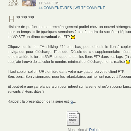
2006
115944 FOIS
44 COMMENTAIRES
|
WRITE COMMENT
H
op hop hop...
Histoire de profiter de mon emménagement partiel chez un nouvel hébergeu
pour un temps limité (quelques semaines ? ça dépendra du succès...) l'épis
en VO STF en
direct download
via FTP
Cliquez sur le lien "Mushiking #1" plus bas, pour obtenir le lien à copier
navigateur pour télécharger l'épisode. Désolé du clic supplémentaire néces
toute manière le forum SMF ne supporte pas les liens FTP dans ses tags, (2) 
que j'aie trouvé de calculer le nombre minimal de téléchargements réalisé
Il faut copier-coller l'URL entière dans votre navigateur ou votre client FTP...
Bon, ben... Bon visionnage, pour les retardataires qui ne l'ont pas vu à l'époq
Et peut-être que ça relancera un peu l'intérêt sur la série, et qu'on pourra fan
suivants ? Hein, dites ?
Rappel : la présentation de la série est
ici
...
Mushiking #1
Details