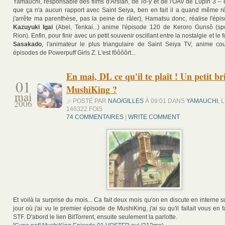
Yamauchi, responsable des films d'Arslân, de To-y et de l'OAV de Lupin 3 -- 
que ça n'a aucun rapport avec Saint Seiya, ben en fait il a quand même réa
j'arrête ma parenthèse, pas la peine de râler), Hamatsu donc, réalise l'épi
Kazuyuki Igai
(Abel, Tenkai...) anime l'épisode 120 de Keroro Gunsô (sp
Rion). Enfin, pour finir avec un petit souvenir oscillant entre la nostalgie et le f
Sasakado
, l'animateur le plus triangulaire de Saint Seiya TV, anime c
épisodes de Powerpuff Girls Z. L'est fôôôôrt...
En mai, DL ce qu'il te plaît ! Un petit br
01
MushiKing ?
mai
POSTÉ PAR
NAO/GILLES
À 09:01 DANS
YAMAUCHI
, 
2006
146322 FOIS
74 COMMENTAIRES
|
WRITE COMMENT
Et voilà la surprise du mois... Ca fait deux mois qu'on en discute en interne 
jour où j'ai vu le premier épisode de MushiKing, j'ai su qu'il fallait vous en f
STF. D'abord le lien BitTorrent, ensuite seulement la parlotte.