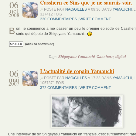
06
Casshern ce Sins que je ne saurais voir.
oct
POSTÉ PAR
NAO/GILLES
À 09:36 DANS
YAMAUCHI
, 
2008
317412 FOIS
230 COMMENTAIRES
|
WRITE COMMENT
B
on, je commence à me passer un peu le premier épisode de Casshern 
série qui dépote de Shigeyasu Yamauchi...
(click to show/hide)
Tags:
Shigeyasu Yamauchi
,
Casshern
,
digital
06
L'actualité de copain Yamauchi
mai
POSTÉ PAR
NAO/GILLES
À 17:33 DANS
YAMAUCHI
, 
2007
1057371 FOIS
372 COMMENTAIRES
|
WRITE COMMENT
Une interview de sir Shigeyasu Yamauchi en français, c'est suffisamment rare