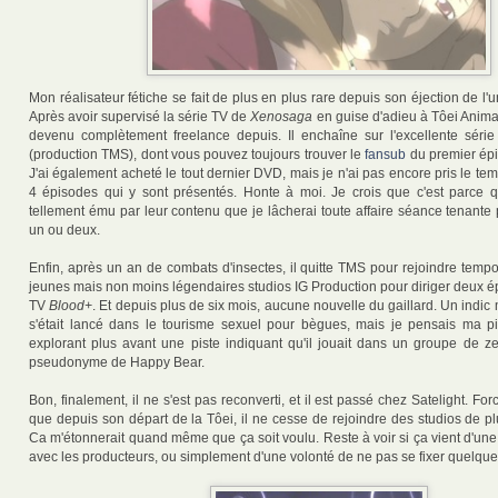
Mon réalisateur fétiche se fait de plus en plus rare depuis son éjection de l'u
Après avoir supervisé la série TV de
Xenosaga
en guise d'adieu à Tôei Animat
devenu complètement freelance depuis. Il enchaîne sur l'excellente sér
(production TMS), dont vous pouvez toujours trouver le
fansub
du premier épi
J'ai également acheté le tout dernier DVD, mais je n'ai pas encore pris le te
4 épisodes qui y sont présentés. Honte à moi. Je crois que c'est parce qu
tellement ému par leur contenu que je lâcherai toute affaire séance tenante
un ou deux.
Enfin, après un an de combats d'insectes, il quitte TMS pour rejoindre temp
jeunes mais non moins légendaires studios IG Production pour diriger deux é
TV
Blood+
. Et depuis plus de six mois, aucune nouvelle du gaillard. Un indic m
s'était lancé dans le tourisme sexuel pour bègues, mais je pensais ma pi
explorant plus avant une piste indiquant qu'il jouait dans un groupe de ze
pseudonyme de Happy Bear.
Bon, finalement, il ne s'est pas reconverti, et il est passé chez Satelight. For
que depuis son départ de la Tôei, il ne cesse de rejoindre des studios de p
Ca m'étonnerait quand même que ça soit voulu. Reste à voir si ça vient d'un
avec les producteurs, ou simplement d'une volonté de ne pas se fixer quelque 