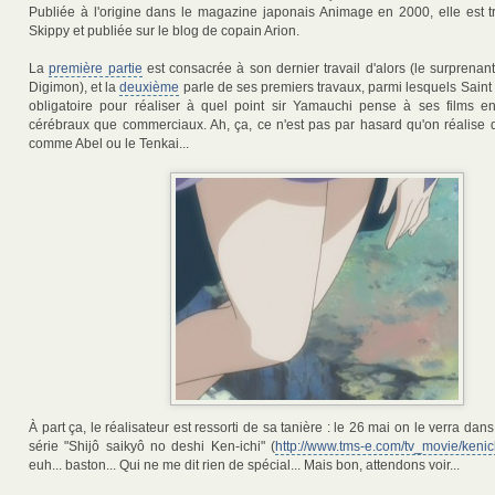
Publiée à l'origine dans le magazine japonais Animage en 2000, elle est t
Skippy et publiée sur le blog de copain Arion.
La
première partie
est consacrée à son dernier travail d'alors (le surprenan
Digimon), et la
deuxième
parle de ses premiers travaux, parmi lesquels Saint
obligatoire pour réaliser à quel point sir Yamauchi pense à ses films e
cérébraux que commerciaux. Ah, ça, ce n'est pas par hasard qu'on réalise 
comme Abel ou le Tenkai...
À part ça, le réalisateur est ressorti de sa tanière : le 26 mai on le verra dan
série "Shijô saikyô no deshi Ken-ichi" (
http://www.tms-e.com/tv_movie/kenic
euh... baston... Qui ne me dit rien de spécial... Mais bon, attendons voir...