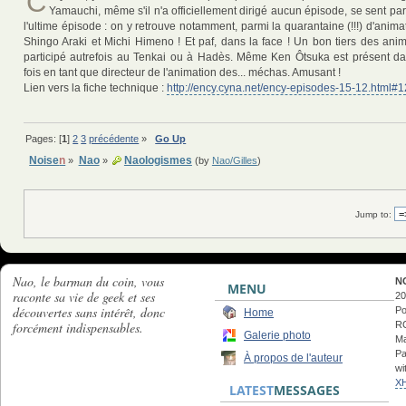
C
Yamauchi, même s'il n'a officiellement dirigé aucun épisode, se sent pa
l'ultime épisode : on y retrouve notamment, parmi la quarantaine (!!!) d'anim
Shingo Araki et Michi Himeno ! Et paf, dans la face ! Un bon tiers des anim
participé autrefois au Tenkai ou à Hadès. Même Ken Ôtsuka est présent dan
fois en tant que directeur de l'animation des... méchas. Amusant !
Lien vers la fiche technique :
http://ency.cyna.net/ency-episodes-15-12.html#1
Pages: [
1
]
2
3
précédente
»
Go Up
Noise
n
Nao
Naologismes
»
»
(by
Nao/Gilles
)
Jump to:
Nao, le barman du coin, vous
N
MENU
raconte sa vie de geek et ses
20
découvertes sans intérêt, donc
Po
Home
forcément indispensables.
RC
Galerie photo
Ma
Pa
À propos de l'auteur
wi
X
LATEST
MESSAGES