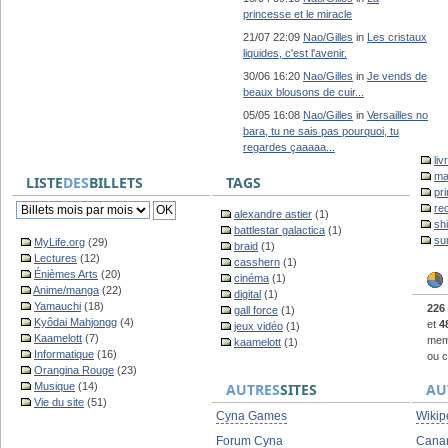
princesse et le miracle
21/07 22:09
Nao/Gilles
in
Les cristaux
liquides, c'est l'avenir.
30/06 16:20
Nao/Gilles
in
Je vends de
beaux blousons de cuir...
05/05 16:08
Nao/Gilles
in
Versailles no
bara, tu ne sais pas pourquoi, tu
regardes çaaaaa...
liv
ma
LISTE
DES
BILLETS
TAGS
pr
re
alexandre astier
(1)
sh
battlestar galactica
(1)
su
MyLife.org
(29)
braid
(1)
Lectures
(12)
casshern
(1)
Énièmes Arts
(20)
cinéma
(1)
Anime/manga
(22)
digital
(1)
Yamauchi
(18)
226
gall force
(1)
Kyôdai Mahjongg
(4)
et
4
jeux vidéo
(1)
Kaamelott
(7)
memb
kaamelott
(1)
Informatique
(16)
ou c
Orangina Rouge
(23)
Musique
(14)
AUTRES
SITES
AU
Vie du site
(51)
Cyna Games
Wikip
Forum Cyna
Cana