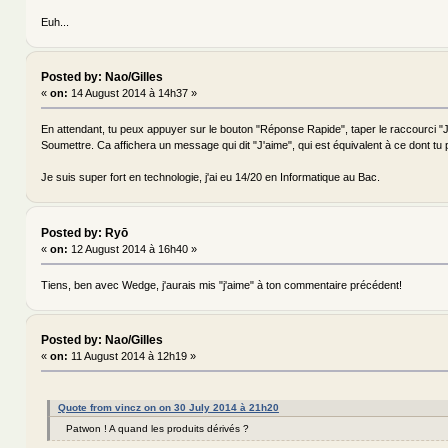
Euh...
Posted by: Nao/Gilles
«
on:
14 August 2014 à 14h37 »
En attendant, tu peux appuyer sur le bouton "Réponse Rapide", taper le raccourci "J
Soumettre. Ca affichera un message qui dit "J'aime", qui est équivalent à ce dont tu 
Je suis super fort en technologie, j'ai eu 14/20 en Informatique au Bac.
Posted by: Ryō
«
on:
12 August 2014 à 16h40 »
Tiens, ben avec Wedge, j'aurais mis "j'aime" à ton commentaire précédent!
Posted by: Nao/Gilles
«
on:
11 August 2014 à 12h19 »
Quote from vincz on on 30 July 2014 à 21h20
Patwon ! A quand les produits dérivés ?