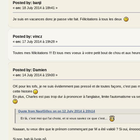
Posted by: banji
«
on:
18 July 2014 à 18h41 »
Je suis en vacances donc je passe vite fait. Félicitations à tous les deux
Posted by: vincz
«
on:
17 July 2014 à 19h28 »
Toutes mes félicitations !!! Et tous mes voeux à votre petit bout de chou et aux heur
Posted by: Damien
«
on:
14 July 2014 à 15h00 »
OK pour les tofs, je ne suis évidemment pas pressé et de toutes façons, c'est pas 
cette histoire
En plus, Charles est pas trop dur à prononcer à l'anglaise, limite l'automatisme va se
Quote from Nao/Gilles on on 12 July 2014 à 20h14
Et là, c'est moi qui l'ai choisi, et si vous saviez ce que c'est...
Naaaan, tu veux dire que le prénom commençant par M a été validé ? Si oui, énooo
Si non, bah là j'vois pô.