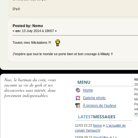
D's©
Posted by: Nemo
«
on:
13 July 2014 à 18h57 »
Toutes mes félicitations !!!
J'espère que tout le monde se porte bien et bon courage à Milady !!
Nao, le barman du coin, vous
N
MENU
raconte sa vie de geek et ses
20
découvertes sans intérêt, donc
Po
Home
forcément indispensables.
RC
Galerie photo
Ma
Pa
À propos de l'auteur
wi
X
LATEST
MESSAGES
11/03 22:23
Nemo
in
L'actualité de
copain Yamauchi
15/04 09:15
Nao/Gilles
in
La