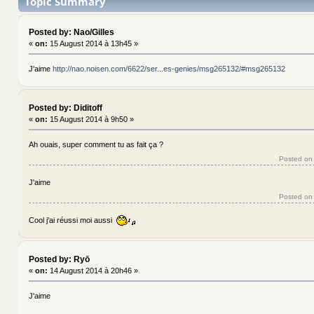
Topic Summary
Posted by: Nao/Gilles
«
on:
15 August 2014 à 13h45 »
J'aime
http://nao.noisen.com/6622/ser...es-genies/msg265132/#msg265132
Posted by: Diditoff
«
on:
15 August 2014 à 9h50 »
Ah ouais, super comment tu as fait ça ?
Posted on
J'aime
Posted on
Cool j'ai réussi moi aussi
Posted by: Ryō
«
on:
14 August 2014 à 20h46 »
J'aime