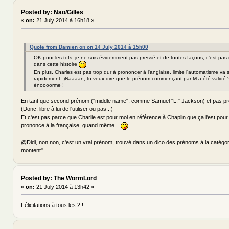
Posted by: Nao/Gilles
«
on:
21 July 2014 à 16h18 »
Quote from Damien on on 14 July 2014 à 15h00
OK pour les tofs, je ne suis évidemment pas pressé et de toutes façons, c'est pas
dans cette histoire
En plus, Charles est pas trop dur à prononcer à l'anglaise, limite l'automatisme va s
rapidement :)Naaaan, tu veux dire que le prénom commençant par M a été validé ?
énoooorme !
En tant que second prénom ("middle name", comme Samuel "L." Jackson) et pas p
(Donc, libre à lui de l'utiliser ou pas...)
Et c'est pas parce que Charlie est pour moi en référence à Chaplin que ça l'est pour
prononce à la française, quand même...
@Didi, non non, c'est un vrai prénom, trouvé dans un dico des prénoms à la catégo
montent"...
Posted by: The WormLord
«
on:
21 July 2014 à 13h42 »
Félicitations à tous les 2 !