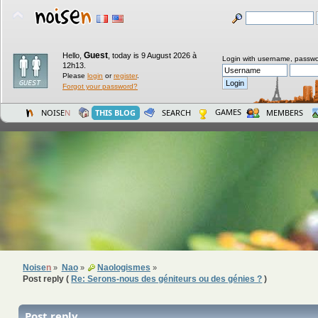
Guest
Hello,
,
today is 9 August 2026 à
Login with username, passwo
12h13.
Please
login
or
register
.
Forgot your password?
GAMES
NOISE
N
THIS BLOG
SEARCH
MEMBERS
Noise
n
Nao
Naologismes
»
»
»
Post reply (
Re: Serons-nous des géniteurs ou des génies ?
)
Post reply