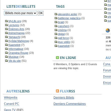
liv
ma
LISTE
DES
BILLETS
TAGS
pr
re
alexandre astier
(1)
sh
battlestar galactica
(1)
su
MyLife.org
(29)
braid
(1)
Lectures
(12)
casshern
(1)
Énièmes Arts
(20)
cinéma
(1)
Anime/manga
(22)
digital
(1)
Yamauchi
(18)
226
gall force
(1)
Kyôdai Mahjongg
(4)
et
4
jeux vidéo
(1)
Kaamelott
(7)
memb
kaamelott
(1)
Informatique
(16)
ou c
Orangina Rouge
(23)
Musique
(14)
EN LIGNE
AU
Vie du site
(51)
Cyna
0 Members, 0 Spiders and 2 Guests
are viewing this topic.
Foru
Dossi
Encyc
AUTRES
LIENS
FLUX
RSS
Wikipedia
Derniers Billets
Canard PC
Derniers Commentaires
Geos TV
(RIP)