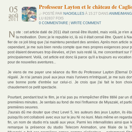
05
Professeur Layton et le château de Cagli
aoû
POSTÉ PAR
NAO/GILLES
À 15:27 DANS
ANIME/MANG
2011
LU 82837 FOIS
0 COMMENTAIRE
|
WRITE COMMENT
N
ote : cet article daté de 2011 était censé être illustré, mais voilà, je n'en 
la motivation. Donc je le republie ici, là où il était censé être. Quant à N
fier de ce joli blog que j'ai maintenu pendant des années. Après mon article s
cependant, je me suis bien rendu compte que mes propres exigences pour 
post étaient devenues trop élevées, et j'en suis resté là, me concentrant sur l
principalement. Voilà, cet article est donc là parce qu'il a toujours eu vocation 
pour de nouvelles aventures...
Je viens de me payer une séance du film du Professeur Layton (Eternal Di
régalé. Je n'ai jamais joué aux jeux mais l'univers m'intriguait, je me suis don
une bonne porte d'entrée sur celui-ci. Je crois que j'ai fait le bon ch
chaudement ce petit spectacle.
Pourtant, pendant tout le film, je n'ai pas pu m'empêcher d'être titillé par un d
premières minutes. Je sentais au fond de moi l'influence de Miyazaki, et part
premières oeuvres.
J'aurais dû me douter que chez Level 5, les auteurs des jeux Layton, ils éta
puisqu'ils ont collaboré avec eux sur le jeu Ni no kuni. Mais même en regard
fin, un nom de studio m'a sauté aux yeux. Parmi les intervallistes ainsi que 
remarque la présence du studio Telecom Animation, une filiale de la 