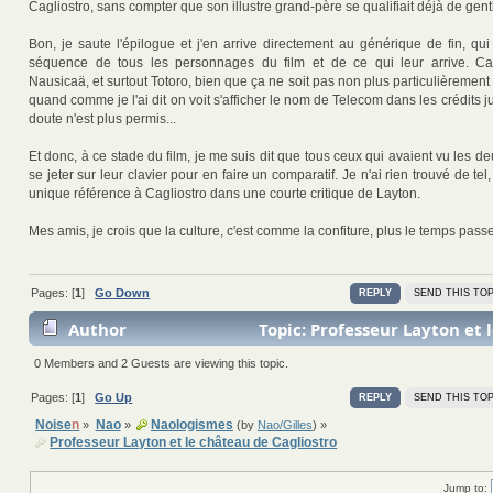
Cagliostro, sans compter que son illustre grand-père se qualifiait déjà de gen
Bon, je saute l'épilogue et j'en arrive directement au générique de fin, qu
séquence de tous les personnages du film et de ce qui leur arrive. C
Nausicaä, et surtout Totoro, bien que ça ne soit pas non plus particulièrement 
quand comme je l'ai dit on voit s'afficher le nom de Telecom dans les crédits j
doute n'est plus permis...
Et donc, à ce stade du film, je me suis dit que tous ceux qui avaient vu les de
se jeter sur leur clavier pour en faire un comparatif. Je n'ai rien trouvé de tel
unique référence à Cagliostro dans une courte critique de Layton.
Mes amis, je crois que la culture, c'est comme la confiture, plus le temps passe
Pages: [
1
]
Go Down
REPLY
SEND THIS TOP
Author
Topic: Professeur Layton et 
Cagliostro (Read 82837 times)
0 Members and 2 Guests are viewing this topic.
Pages: [
1
]
Go Up
REPLY
SEND THIS TOP
Noise
n
Nao
Naologismes
»
»
(by
Nao/Gilles
) »
Professeur Layton et le château de Cagliostro
Jump to: