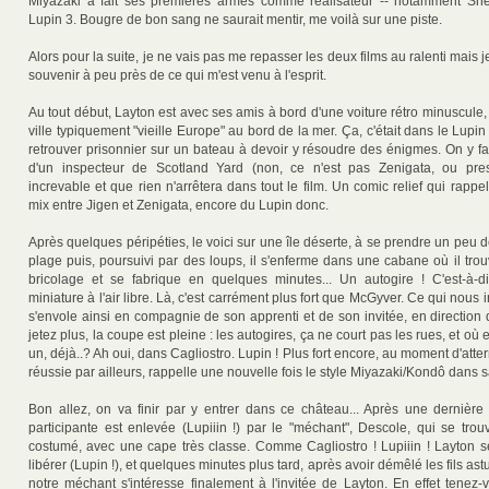
Miyazaki a fait ses premières armes comme réalisateur -- notamment Sher
Lupin 3. Bougre de bon sang ne saurait mentir, me voilà sur une piste.
Alors pour la suite, je ne vais pas me repasser les deux films au ralenti mais j
souvenir à peu près de ce qui m'est venu à l'esprit.
Au tout début, Layton est avec ses amis à bord d'une voiture rétro minuscule,
ville typiquement "vieille Europe" au bord de la mer. Ça, c'était dans le Lupin 
retrouver prisonnier sur un bateau à devoir y résoudre des énigmes. On y fa
d'un inspecteur de Scotland Yard (non, ce n'est pas Zenigata, ou pres
increvable et que rien n'arrêtera dans tout le film. Un comic relief qui rapp
mix entre Jigen et Zenigata, encore du Lupin donc.
Après quelques péripéties, le voici sur une île déserte, à se prendre un peu 
plage puis, poursuivi par des loups, il s'enferme dans une cabane où il trou
bricolage et se fabrique en quelques minutes... Un autogire ! C'est-à-d
miniature à l'air libre. Là, c'est carrément plus fort que McGyver. Ce qui nous in
s'envole ainsi en compagnie de son apprenti et de son invitée, en direction
jetez plus, la coupe est pleine : les autogires, ça ne court pas les rues, et où 
un, déjà..? Ah oui, dans Cagliostro. Lupin ! Plus fort encore, au moment d'atterri
réussie par ailleurs, rappelle une nouvelle fois le style Miyazaki/Kondô dans
Bon allez, on va finir par y entrer dans ce château... Après une dernière
participante est enlevée (Lupiiin !) par le "méchant", Descole, qui se tro
costumé, avec une cape très classe. Comme Cagliostro ! Lupiiin ! Layton se
libérer (Lupin !), et quelques minutes plus tard, après avoir démêlé les fils astu
notre méchant s'intéresse finalement à l'invitée de Layton. En effet tenez-