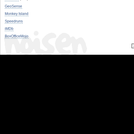
GeoSense
Monkey Island
Speedruns
iMDb
BoxOfficeMojo