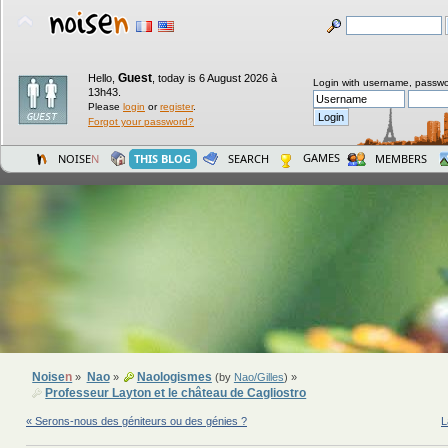
Guest
Hello,
,
today is 6 August 2026 à
Login with username, passwo
13h43.
Please
login
or
register
.
Forgot your password?
GAMES
NOISE
N
THIS BLOG
SEARCH
MEMBERS
Noise
n
Nao
Naologismes
»
»
(by
Nao/Gilles
) »
Professeur Layton et le château de Cagliostro
« Serons-nous des géniteurs ou des génies ?
L