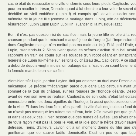
caché était de ressusciter une ville endormie sous leurs pieds. Cagliostro vo
pour en récolter le trésor, Descole quant à lui cherche à leur voler le secret de
déchiffré un vieil emblême (Lupin !) et compris qu'il devait associer son 
mémoire de la jeune fille (comme le mariage dans Lupin), afin de déclench
résurrection. Lupin Lupin Lupin Lupiiiiin ! (Lancer ici la musique jazz.)
Bon, il n'est pas question ici de sacrifice, mais la jeune fille se plie à la 
chanson pendant que le méchant masqué joue de l'orgue (j'ai l'impression d'
dans Cagliostro mais je n'en mettrai pas ma main au feu). Et là, paf ! Raté
Lupin, m'entends-tu ? S'ensuivent quelques scènes d'action d'un bel acabit
l'apprenti en train de courir sur les rouages d'un robot géant en s'inspiran
légèreté de Lupin lui-même sur les toits du château de... Cagliostro. À ce stad
a débordé depuis vingt minutes, on patauge dans l'eau et on sourit bêtement
la formule marche bien sur ce film.
Alors bien sûr, Lupin, pardon Layton, finit par entamer un duel avec Descole
mécanique. Je précise "mécanique" parce que dans Cagliostro, il y avait un
sommet de la tour du château, sur les rouages de l'horloge géante. Descol
avant de voir son rêve se réaliser. Cagliostro, de son côté, s'était fait écr
mémorable entre les deux aiguilles de l'horloge, là aussi quelques secondes
de la ville. Et dans les deux films, c'est pareil : la ville était engloutie au fond 
on n'avait pas remarqué les ruines sous l'eau, hein ? On n'avait pas que ça à 
et dans les deux cas, il n'en ressort que des ruines délavées. Les rêves br
de toute façon n'est pas là pour le voir, et la joie pour le héros d'avoir sau
détresse. Tiens, d'ailleurs Layton dit à un moment donné du film que c'e
gentleman que de sauver ladite demoiselle. C'est un peu ce que Lupi