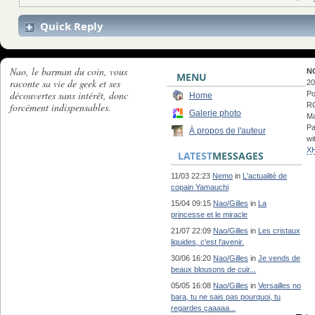
Quick Reply
Nao, le barman du coin, vous
N
MENU
raconte sa vie de geek et ses
20
découvertes sans intérêt, donc
Po
Home
forcément indispensables.
RC
Galerie photo
Ma
Pa
À propos de l'auteur
wi
X
LATEST
MESSAGES
11/03 22:23
Nemo
in
L'actualité de
copain Yamauchi
15/04 09:15
Nao/Gilles
in
La
princesse et le miracle
21/07 22:09
Nao/Gilles
in
Les cristaux
liquides, c'est l'avenir.
30/06 16:20
Nao/Gilles
in
Je vends de
beaux blousons de cuir...
05/05 16:08
Nao/Gilles
in
Versailles no
bara, tu ne sais pas pourquoi, tu
regardes çaaaaa...