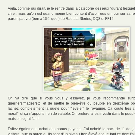
Voilà, comme qui dirait, je le rentre dans la catégorie des jeux "durant lesquel
chier, mais qu'on est quand même bien content d'avoir eus un jour sur sa ro
parent pauvre (ben à 15€, quoi) de Radiata Stories, DQ8 et FF12.
On va dire que si vous vous y essayez, je vous recommande surto
guerriers/mages/etc. et de mettre le bien-être du peuple en deuxième pos
lâchez complètement la quête pour "leveler" le royaume. Ca coûte très 
moral", et ça n'apporte rien de valable. On préfèrera les investir dans le peuple
mais plus gratifiant.
Évitez également l'achat des bonus payants. J'ai acheté le pack de 11 donjo
visiterai aucun parce qu'ils sont d'un niveau trop élevé et que tout ce dont j'a