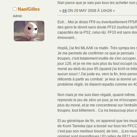
Nan parce que je vais pas tous les acheter non
Nao/Gilles
«
#4
ON 29 MAY 2008 À 14H28 »
Admin
Euh... Moi je dirais FF9 ou éventuellement FF5/
des gens te diront sans doute FF10 (surtout qu'il 
capacités de la PS2, celui-là). FF10 est sans do
émouvant...
Hoplà, j'ai fini MLAAK ce matin. Très sympa les 
Je me permets de confirmer ce que je pensais : 
troupes, c'est totalement inutile de s'en occuper...
jour 126, et je ne me suis plus du tout occupé (s
moral au-delà du jour 85 (quand j'ai écrit ce bil
aucun souci ! J'ai juste eu, vers la fin, trois pers
réticents à partir au combat : je leur ai donné un
problème réglé, ils étaient repartis comme en 40
Non mais je me suis bien régalé, quand même. J
reprends le jeu de zéro un jour, je ne m'occupe
plus du moral, et je me concentrerai sur l'entr
troupes, tout bêtement... Ca ira beaucoup plus vi
Et au générique de fin, on apprend que les mus
de Kumi Tanioka (qui a bossé sur tous les FFCC,
c'est pas son meilleur boulot, de loin... (Les m
originel sont magnifiques ! Et celles de FF11 aus