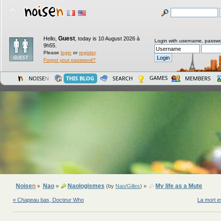
Guest
Hello,
,
today is 10 August 2026 à
Login with username, passwo
9h55.
Please
login
or
register
.
Forgot your password?
GAMES
NOISE
N
THIS BLOG
SEARCH
MEMBERS
Noise
n
Nao
Naologismes
My life as a Mute
»
»
(by
Nao/Gilles
) »
« Chapeau bas, Docteur Who
La mort es