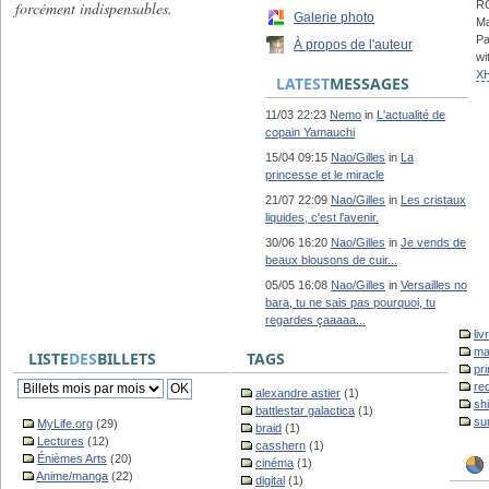
forcément indispensables.
RC
Galerie photo
Ma
Pa
À propos de l'auteur
wi
X
LATEST
MESSAGES
11/03 22:23
Nemo
in
L'actualité de
copain Yamauchi
15/04 09:15
Nao/Gilles
in
La
princesse et le miracle
21/07 22:09
Nao/Gilles
in
Les cristaux
liquides, c'est l'avenir.
30/06 16:20
Nao/Gilles
in
Je vends de
beaux blousons de cuir...
05/05 16:08
Nao/Gilles
in
Versailles no
bara, tu ne sais pas pourquoi, tu
regardes çaaaaa...
liv
ma
LISTE
DES
BILLETS
TAGS
pr
re
alexandre astier
(1)
sh
battlestar galactica
(1)
su
MyLife.org
(29)
braid
(1)
Lectures
(12)
casshern
(1)
Énièmes Arts
(20)
cinéma
(1)
Anime/manga
(22)
digital
(1)