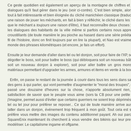
Ce geste quotidien est également un aperçu de la montagne de chiffres e
dialogues qu'il faut gérer dans le jeu (voir ci-contre). C'est bien simple, alor
tout à fait intéressante et bien éloignée du cliché manichéen classique (traduc
une raison de jouer les méchants, en fait à bien y réfléchir, le cliché dans les
que le méchant a
toujours
une raison d'être), il faut reconnaître deux choses :
les dialogues des habitants de la ville même si parfois certains nous appr
croustillants (de toute manière le jeu pioche au hasard dans une série préét
fil de l'histoire, donc on finit toujours par en lire la plupart), et Nao est vra
monde des phrases kilométriques (et encore, je fais un effort).
Ensuite je leur demande d'aller dans tel ou tel donjon, soit pour faire de l'XP, s
dégotter le boss, soit pour battre le boss (qui débloquera soit un nouveau bâti
soit un nouveau donjon à explorer), soit pour aller battre un gros mons
matériaux permettant d'upgrader les armes, armures et items en vente à la bou
Enfin, on passe le restant de la journée à courir dans tous les sens dans sa 
des gens à qui parler, qui vont permettre d'augmenter le "moral des troupes", 
passé une douzaine d'heures sur la chose, n'apporte absolument rien
satisfaction de savoir que le peuple vous aime (sors ta CB pour une petite
j'imagine, permet aussi d'éviter que certains guerriers ne soient trop déprimés 
tel ou tel jour pour préférer se reposer... Ce qui de toute manière arrive aus
latter dans un donjon, événement trop fréquent à mon goût. Tout cela est 
préfère vous mettre des images du contenu additionnel payant. Ah oui par
SquareEnix maintenant ils cherchent à vous vendre des bikinis qui leur pr
modéliser. Le capitalisme ingame et offgame.