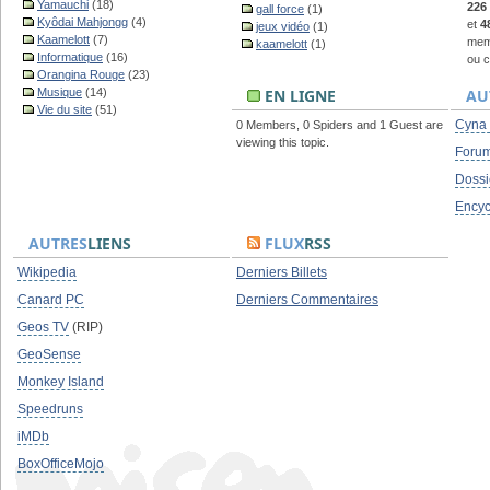
Yamauchi
(18)
226
gall force
(1)
Kyôdai Mahjongg
(4)
et
4
jeux vidéo
(1)
Kaamelott
(7)
memb
kaamelott
(1)
Informatique
(16)
ou c
Orangina Rouge
(23)
Musique
(14)
EN LIGNE
AU
Vie du site
(51)
Cyna
0 Members, 0 Spiders and 1 Guest are
viewing this topic.
Foru
Dossi
Encyc
AUTRES
LIENS
FLUX
RSS
Wikipedia
Derniers Billets
Canard PC
Derniers Commentaires
Geos TV
(RIP)
GeoSense
Monkey Island
Speedruns
iMDb
BoxOfficeMojo