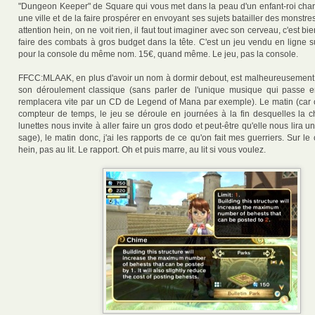
"Dungeon Keeper" de Square qui vous met dans la peau d'un enfant-roi char
une ville et de la faire prospérer en envoyant ses sujets batailler des monstres
attention hein, on ne voit rien, il faut tout imaginer avec son cerveau, c'est b
faire des combats à gros budget dans la tête. C'est un jeu vendu en ligne s
pour la console du même nom. 15€, quand même. Le jeu, pas la console.
FFCC:MLAAK, en plus d'avoir un nom à dormir debout, est malheureusement ul
son déroulement classique (sans parler de l'unique musique qui passe e
remplacera vite par un CD de Legend of Mana par exemple). Le matin (car ou
compteur de temps, le jeu se déroule en journées à la fin desquelles la c
lunettes nous invite à aller faire un gros dodo et peut-être qu'elle nous lira un
sage), le matin donc, j'ai les rapports de ce qu'on fait mes guerriers. Sur le
hein, pas au lit. Le rapport. Oh et puis marre, au lit si vous voulez.