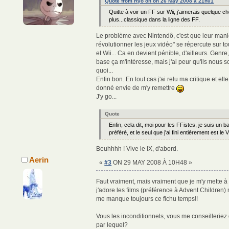
Quote from Ryō on on 26 May 2008 à 21h01
Quitte à voir un FF sur Wii, j'aimerais quelque c
plus...classique dans la ligne des FF.
Le problème avec Nintendô, c'est que leur mani
révolutionner les jeux vidéo" se répercute sur t
et Wii... Ca en devient pénible, d'ailleurs. Genre
base ça m'intéresse, mais j'ai peur qu'ils nous s
quoi...
Enfin bon. En tout cas j'ai relu ma critique et 
donné envie de m'y remettre
J'y go...
Quote
Enfin, cela dit, moi pour les FFistes, je suis un 
préféré, et le seul que j'ai fini entièrement est le VI
Beuhhhh ! Vive le IX, d'abord.
Aerin
«
#3
ON 29 MAY 2008 À 10H48 »
Faut vraiment, mais vraiment que je m'y mette à 
j'adore les films (préférence à Advent Children) m
me manque toujours ce fichu temps!!
Vous les inconditionnels, vous me conseilleri
par lequel?