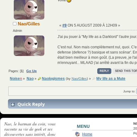
Voilà
Nao/Gilles
«
#9
ON 5 AUGUST 2009 À 12H09 »
Admin
J'ai pu jouer à "My life as a Darklord" l'autre jour.
C'est nul. Non mais complètement nul, quoi. C'e
defense (defence ?) basique et sans scénar'. E
était bien meilleur à mon goût. (La preuve, je l'a
m'ennuyant... MLAAD j'ai arrêté avant la fin du p
Pages: [
1
]
Go Up
REPLY
SEND THIS TOP
Noise
n
Nao
Naologismes
My life as a Mute
»
»
(by
Nao/Gilles
) »
Jump to:
Quick Reply
Nao, le barman du coin, vous
N
MENU
raconte sa vie de geek et ses
20
découvertes sans intérêt, donc
Po
Home