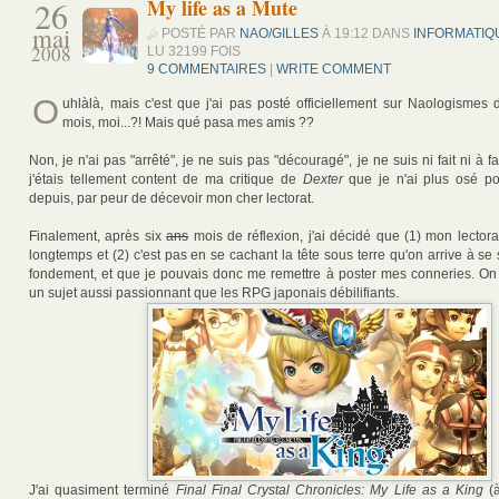
26
My life as a Mute
mai
POSTÉ PAR
NAO/GILLES
À 19:12 DANS
INFORMATIQ
2008
LU 32199 FOIS
9 COMMENTAIRES
|
WRITE COMMENT
O
uhlàlà, mais c'est que j'ai pas posté officiellement sur Naologismes 
mois, moi...?! Mais qué pasa mes amis ??
Non, je n'ai pas "arrêté", je ne suis pas "découragé", je ne suis ni fait ni à fa
j'étais tellement content de ma critique de
Dexter
que je n'ai plus osé po
depuis, par peur de décevoir mon cher lectorat.
Finalement, après six
ans
mois de réflexion, j'ai décidé que (1) mon lectorat
longtemps et (2) c'est pas en se cachant la tête sous terre qu'on arrive à se s
fondement, et que je pouvais donc me remettre à poster mes conneries. O
un sujet aussi passionnant que les RPG japonais débilifiants.
J'ai quasiment terminé
Final Final Crystal Chronicles: My Life as a King
(à