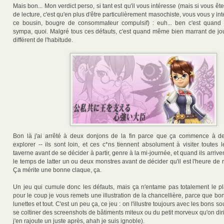
Mais bon... Mon verdict perso, si tant est qu'il vous intéresse (mais si vous êt
de lecture, c'est qu'en plus d'être particulièrement masochiste, vous vous y in
ce bousin, bougre de consommateur compulsif) : euh... ben c'est qua
sympa, quoi. Malgré tous ces défauts, c'est quand même bien marrant de jo
différent de l'habitude.
Bon là j'ai arrêté à deux donjons de la fin parce que ça commence à de
explorer -- ils sont loin, et ces c*ns tiennent absolument à visiter toutes 
taverne avant de se décider à partir, genre à la mi-journée, et quand ils arrive
le temps de latter un ou deux monstres avant de décider qu'il est l'heure de re
Ça mérite une bonne claque, ça.
Un jeu qui cumule donc les défauts, mais ça n'entame pas totalement le pla
pour le coup je vous remets une illustration de la chancellière, parce que 
lunettes et tout. C'est un peu ça, ce jeu : on l'illustre toujours avec les bons so
se coltiner des screenshots de bâtiments miteux ou du petit morveux qu'on dirig
j'en rajoute un juste après, ahah je suis ignoble).