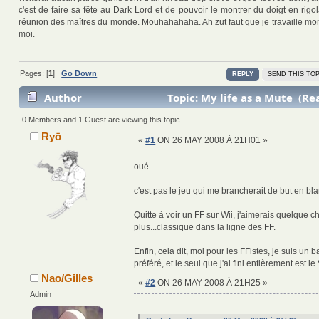
c'est de faire sa fête au Dark Lord et de pouvoir le montrer du doigt en rigo
réunion des maîtres du monde. Mouhahahaha. Ah zut faut que je travaille mo
moi.
Pages: [
1
]
Go Down
REPLY
SEND THIS TOP
Author
Topic: My life as a Mute (Re
0 Members and 1 Guest are viewing this topic.
Ryō
«
#1
ON 26 MAY 2008 À 21H01 »
oué....
c'est pas le jeu qui me brancherait de but en bla
Quitte à voir un FF sur Wii, j'aimerais quelque 
plus...classique dans la ligne des FF.
Enfin, cela dit, moi pour les FFistes, je suis un 
préféré, et le seul que j'ai fini entièrement est le V
Nao/Gilles
«
#2
ON 26 MAY 2008 À 21H25 »
Admin