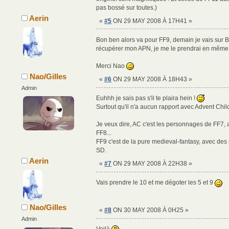
pas bossé sur toutes.)
Aerin
«
#5
ON 29 MAY 2008 À 17H41 »
Bon ben alors va pour FF9, demain je vais sur
récupérer mon APN, je me le prendrai en même
Merci Nao
Nao/Gilles
«
#6
ON 29 MAY 2008 À 18H43 »
Admin
Euhhh je sais pas s'il te plaira hein !
Surtout qu'il n'a aucun rapport avec Advent Child
Je veux dire, AC c'est les personnages de FF7, 
FF8...
FF9 c'est de la pure medieval-fantasy, avec de
SD.
Aerin
«
#7
ON 29 MAY 2008 À 22H38 »
Vais prendre le 10 et me dégoter les 5 et 9
Nao/Gilles
«
#8
ON 30 MAY 2008 À 0H25 »
Admin