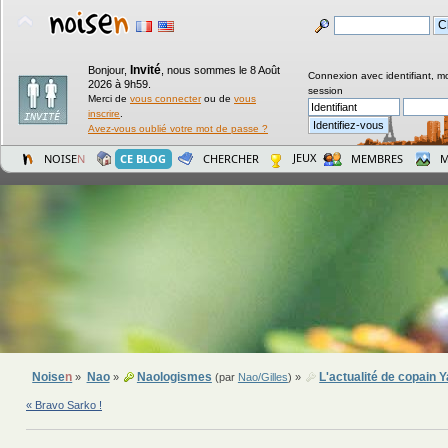
Invité
Bonjour,
,
nous sommes le 8 Août
Connexion avec identifiant, m
2026 à 9h59.
session
Merci de
vous connecter
ou de
vous
inscrire
.
Avez-vous oublié votre mot de passe ?
JEUX
NOISE
N
CE BLOG
CHERCHER
MEMBRES
M
Noise
n
Nao
Naologismes
L'actualité de copain
»
»
(par
Nao/Gilles
) »
« Bravo Sarko !