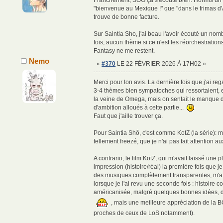
Franchement, SOG ça s'écoute bien. Hormis un t
"bienvenue au Mexique !" que "dans le frimas d'A
trouve de bonne facture.
Sur Saintia Sho, j'ai beau l'avoir écouté un nom
fois, aucun thème si ce n'est les réorchestratio
Fantasy ne me restent.
Nemo
«
#370
LE 22 FÉVRIER 2026 À 17H02 »
Merci pour ton avis. La dernière fois que j'ai reg
3-4 thèmes bien sympatoches qui ressortaient, e
la veine de Omega, mais on sentait le manque 
d'ambition alloués à cette partie...
Faut que j'aille trouver ça.
Pour Saintia Shô, c'est comme KotZ (la série): 
tellement freezé, que je n'ai pas fait attention
A contrario, le film KotZ, qui m'avait laissé une 
impression (histoire/réal) la première fois que je
des musiques complètement transparentes, m'a fa
lorsque je l'ai revu une seconde fois : histoire c
américanisée, malgré quelques bonnes idées, 
, mais une meilleure appréciation de la 
proches de ceux de LoS notamment).