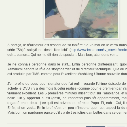
À part ça, le réalisateur est ressorti de sa tanière : le 26 mai on le verra dan
série "Shijô saikyô no deshi Ken-ichi" (
http://www.tms-e.com/tv_movie/kenic
euh... baston... Qui ne me dit rien de spécial... Mais bon, attendons voir...
Je ne connais personne dans le staff... Enfin personne d'intéressant, quoi
Yamauchi tiendra le rôle de storyboarder et de directeur technique. Que du 
est produite par TMS, comme pour l'excellent Mushiking ! Bonne nouvelle don
J'en profite du coup pour signaler que j'ai enfin regardé l'ultime épisode de
acheté le DVD il y a des mois !), celui réalisé (comme pour le premier) par Yam
vraiment excellent. Les 5 premières minutes misent tout sur l'ambiance, et 
belle. On y apprend aussi (enfin, on l'apprend plus tôt apparemment, ma
regardé entre deux...) ce qu'il est advenu du père de Popo. Et, euh... Oui, il e
Enfin, si on veut... Enfin bref, c'est un peu n'importe quoi, cet aspect-là du 
Mais bon, on pardonne parce qu'il y a de très jolies gambettes dans ce dernie