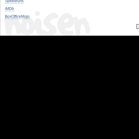
Speedruns
iMDb
BoxOfficeMojo