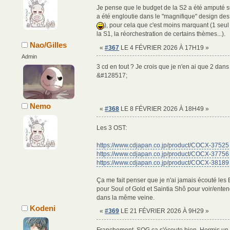
Je pense que le budget de la S2 a été amputé su
a été engloutie dans le "magnifique" design de
), pour cela que c'est moins marquant (1 seu
la S1, la réorchestration de certains thèmes...).
Nao/Gilles
«
#367
LE 4 FÉVRIER 2026 À 17H19 »
Admin
3 cd en tout ? Je crois que je n'en ai que 2 dans 
&#128517;
Nemo
«
#368
LE 8 FÉVRIER 2026 À 18H49 »
Les 3 OST:
https://www.cdjapan.co.jp/product/COCX-37525
https://www.cdjapan.co.jp/product/COCX-37756
https://www.cdjapan.co.jp/product/COCX-38189
Ça me fait penser que je n'ai jamais écouté les 
pour Soul of Gold et Saintia Shô pour voir/enten
dans la même veine.
Kodeni
«
#369
LE 21 FÉVRIER 2026 À 9H29 »