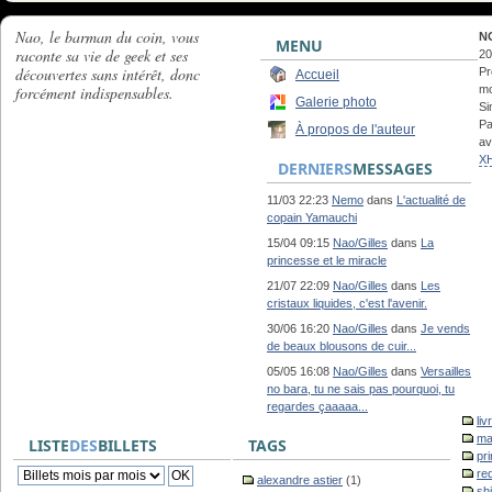
Nao, le barman du coin, vous
N
MENU
raconte sa vie de geek et ses
20
découvertes sans intérêt, donc
Pr
Accueil
forcément indispensables.
mo
Galerie photo
Si
Pa
À propos de l'auteur
av
X
DERNIERS
MESSAGES
11/03 22:23
Nemo
dans
L'actualité de
copain Yamauchi
15/04 09:15
Nao/Gilles
dans
La
princesse et le miracle
21/07 22:09
Nao/Gilles
dans
Les
cristaux liquides, c'est l'avenir.
30/06 16:20
Nao/Gilles
dans
Je vends
de beaux blousons de cuir...
05/05 16:08
Nao/Gilles
dans
Versailles
no bara, tu ne sais pas pourquoi, tu
regardes çaaaaa...
liv
ma
LISTE
DES
BILLETS
TAGS
pr
re
alexandre astier
(1)
sh