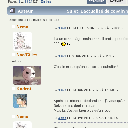
Pages:
1
...
23
24
[
25
]
En bas
RÉPONDRE
PARTAGER
Auteur
Sujet: L'actualité de copain
1057777 fois)
0 Membres et 19 Invités sur ce sujet
Nemo
«
#360
LE 14 DÉCEMBRE 2025 À 19H00 »
Il a un certain âge, maintenant, il profite peut-ê
???
Nao/Gilles
«
#361
LE 9 JANVIER 2026 À 9H52 »
Admin
C'est le mieux qu'on puisse lui souhaiter !
Kodeni
«
#362
LE 14 JANVIER 2026 À 14H46 »
Après ses récentes déclarations, j'avoue qu'un r
Seiya ne me déplairait pas.
Mais là, c'est un bien plus qu'un rêve...
Nemo
«
#363
LE 14 JANVIER 2026 À 19H01 »