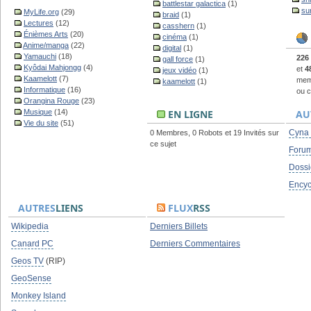
battlestar galactica
(1)
su
MyLife.org
(29)
braid
(1)
Lectures
(12)
casshern
(1)
Énièmes Arts
(20)
cinéma
(1)
Anime/manga
(22)
digital
(1)
Yamauchi
(18)
226
gall force
(1)
Kyôdai Mahjongg
(4)
et
4
jeux vidéo
(1)
Kaamelott
(7)
memb
kaamelott
(1)
Informatique
(16)
ou c
Orangina Rouge
(23)
Musique
(14)
EN LIGNE
AU
Vie du site
(51)
Cyna
0 Membres, 0 Robots et 19 Invités sur
ce sujet
Foru
Dossi
Encyc
AUTRES
LIENS
FLUX
RSS
Wikipedia
Derniers Billets
Canard PC
Derniers Commentaires
Geos TV
(RIP)
GeoSense
Monkey Island