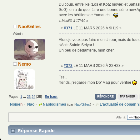
Du coup, entre Ike (Los et KotZ movie) et Saha
SoG), on a de quoi faire une bonne série new A
avec les héritiers de Yamauchi
«
Modifié à 17h10
»
Nao/Gilles
«
#371
LE 11 MARS 2026 À 9H19 »
Admin
Alors je veux pas faire mon chieur, mais de tout
s'écrit Sainto Seiyar !
Un peu de pédanterie, mon cher.
Nemo
«
#372
LE 11 MARS 2026 À 22H23 »
Tss...
'ttends, j'regarde mon Do' Mag pour vérifier
Pages:
1
...
23
24
[
25
]
En haut
RÉPONDRE
PARTAGER
Noise
n
Nao
Naologismes
L'actualité de copain
»
»
(par
Nao/Gilles
) »
Aller à:
Réponse Rapide