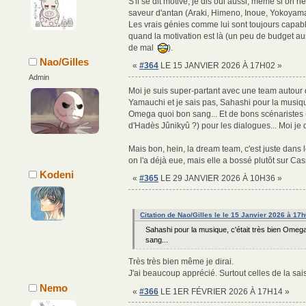
S'il se dit motivé, je dis oui aussi, même si on n
saveur d'antan (Araki, Himeno, Inoue, Yokoyama,
Les vrais génies comme lui sont toujours capabl
quand la motivation est là (un peu de budget aus
de mal
).
Nao/Gilles
«
#364
LE 15 JANVIER 2026 À 17H02 »
Admin
Moi je suis super-partant avec une team autour
Yamauchi et je sais pas, Sahashi pour la musique
Omega quoi bon sang... Et de bons scénaristes
d'Hadès Jûnikyû ?) pour les dialogues... Moi je di
Mais bon, hein, la dream team, c'est juste dans l
on l'a déjà eue, mais elle a bossé plutôt sur C
Kodeni
«
#365
LE 29 JANVIER 2026 À 10H36 »
Citation de Nao/Gilles le le 15 Janvier 2026 à 17
Sahashi pour la musique, c'était très bien Omeg
sang...
Très très bien même je dirai.
J'ai beaucoup apprécié. Surtout celles de la sai
Nemo
«
#366
LE 1ER FÉVRIER 2026 À 17H14 »