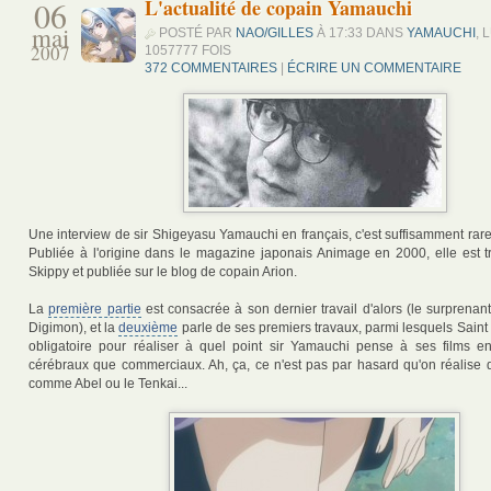
06
L'actualité de copain Yamauchi
mai
POSTÉ PAR
NAO/GILLES
À 17:33 DANS
YAMAUCHI
, 
2007
1057777 FOIS
372 COMMENTAIRES
|
ÉCRIRE UN COMMENTAIRE
Une interview de sir Shigeyasu Yamauchi en français, c'est suffisamment rare
Publiée à l'origine dans le magazine japonais Animage en 2000, elle est t
Skippy et publiée sur le blog de copain Arion.
La
première partie
est consacrée à son dernier travail d'alors (le surprenan
Digimon), et la
deuxième
parle de ses premiers travaux, parmi lesquels Saint
obligatoire pour réaliser à quel point sir Yamauchi pense à ses films e
cérébraux que commerciaux. Ah, ça, ce n'est pas par hasard qu'on réalise 
comme Abel ou le Tenkai...