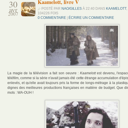
30
Kaamelott, livre V
avr
POSTÉ PAR
NAO/GILLES
À 22:40 DANS
KAAMELOTT
,
2007
104226 FOIS
0 COMMENTAIRE
|
ÉCRIRE UN COMMENTAIRE
La magie de la télévision a fait son oeuvre :
Kaamelott
est devenu, l'espac
téléfilm, comme si la série n'avait jamais été cette étrange accumulation d'épis
enlevés, et qu'elle avait toujours pris la forme de longs-métrage à la plastiq
dignes des meilleures productions françaises en matière de budget. Que di
mots : WA-OUH !