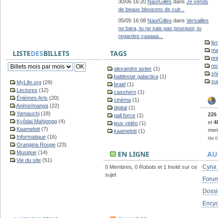
30/06 16:20
Nao/Gilles
dans
Je vends
de beaux blousons de cuir...
05/05 16:08
Nao/Gilles
dans
Versailles
no bara, tu ne sais pas pourquoi, tu
regardes çaaaaa...
liv
ma
LISTE
DES
BILLETS
TAGS
pr
re
alexandre astier
(1)
sh
battlestar galactica
(1)
su
MyLife.org
(29)
braid
(1)
Lectures
(12)
casshern
(1)
Énièmes Arts
(20)
cinéma
(1)
Anime/manga
(22)
digital
(1)
Yamauchi
(18)
226
gall force
(1)
Kyôdai Mahjongg
(4)
et
4
jeux vidéo
(1)
Kaamelott
(7)
memb
kaamelott
(1)
Informatique
(16)
ou c
Orangina Rouge
(23)
Musique
(14)
EN LIGNE
AU
Vie du site
(51)
Cyna
0 Membres, 0 Robots et 1 Invité sur ce
sujet
Foru
Dossi
Encyc