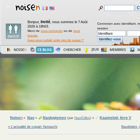
Invité
Bonjour,
,
nous sommes le 7 Août
Connexion avec identifiant, 
2026 à 18h03.
session
Merci de
vous connecter
ou de
vous
inscrire
.
Avez-vous oublié votre mot de passe ?
JEUX
NOISE
N
CE BLOG
CHERCHER
MEMBRES
M
Noise
n
Nao
Naologismes
Kaamelott, livre V
»
»
(par
Nao/Gilles
) »
« L'actualité de copain Yamauchi
Baudelaire, 