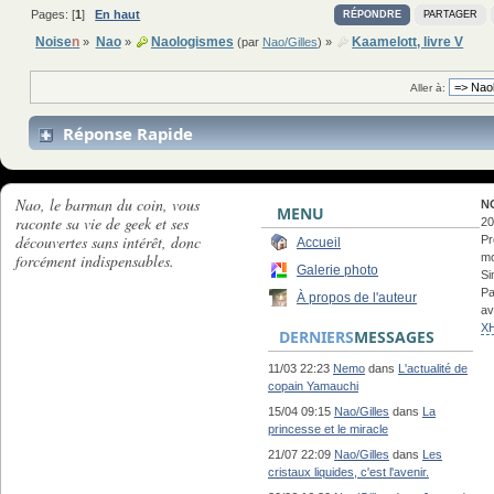
Pages: [
1
]
En haut
RÉPONDRE
PARTAGER
Noise
n
Nao
Naologismes
Kaamelott, livre V
»
»
(par
Nao/Gilles
) »
Aller à:
Réponse Rapide
Nao, le barman du coin, vous
N
MENU
raconte sa vie de geek et ses
20
découvertes sans intérêt, donc
Pr
Accueil
forcément indispensables.
mo
Galerie photo
Si
Pa
À propos de l'auteur
av
X
DERNIERS
MESSAGES
11/03 22:23
Nemo
dans
L'actualité de
copain Yamauchi
15/04 09:15
Nao/Gilles
dans
La
princesse et le miracle
21/07 22:09
Nao/Gilles
dans
Les
cristaux liquides, c'est l'avenir.