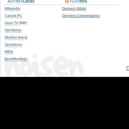
AUTRES
LIENS
FLUX
RSS
Wikipedia
Derniers Billets
Canard PC
Derniers Commentaires
Geos TV
(RIP)
GeoSense
Monkey Island
Speedruns
iMDb
BoxOfficeMojo