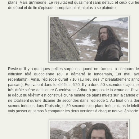
plans. Mais qu'importe. Le résultat est quasiment sans défaut, et ceux qui l
de début et de fin d'épisode horripilaient n'ont plus à se plaindre.
Reste qu'il y a quelques petites surprises, quand on s'amuse à comparer les
diffusion télé quotidienne (qui a démarré le lendemain, 1er mai, av
repentants"). Ainsi, l'épisode durait 7'10 (au lieu des 7' préalablement ann
passant). Equivalent dans le téléfilm : 6'20. Il y a donc 50 secondes d'ajout, 
très drôle scène de lit entre Guenièvre et Arthur à propos de la venue de l'hive
le début du téléfilm est constitué d'une minute de plans muets sur la cariole d
ne totalisent qu'une dizaine de secondes dans l'épisode 1. Au final on a do
scènes inédites dans l'épisode, et 50 secondes de plans inédits dans le téléf
vais passer du temps à comparer les deux versions à chaque nouvel épisode d