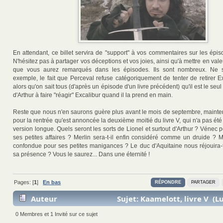
En attendant, ce billet servira de "support" à vos commentaires sur les épi
N'hésitez pas à partager vos déceptions et vos joies, ainsi qu'à mettre en valeu
que vous aurez remarqués dans les épisodes. Ils sont nombreux. Ne s
exemple, le fait que Perceval refuse catégoriquement de tenter de retirer E
alors qu'on sait tous (d'après un épisode d'un livre précédent) qu'il est le s
d'Arthur à faire "réagir" Excalibur quand il la prend en main.
Reste que nous n'en saurons guère plus avant le mois de septembre, mainten
pour la rentrée qu'est annoncée la deuxième moitié du livre V, qui n'a pas ét
version longue. Quels seront les sorts de Lionel et surtout d'Arthur ? Vénec po
ses petites affaires ? Merlin sera-t-il enfin considéré comme un druide ? M
confondue pour ses petites manigances ? Le duc d'Aquitaine nous réjouira-
sa présence ? Vous le saurez... Dans une éternité !
Pages: [
1
]
En bas
RÉPONDRE
PARTAGER
Auteur
Sujet: Kaamelott, livre V (Lu
0 Membres et 1 Invité sur ce sujet