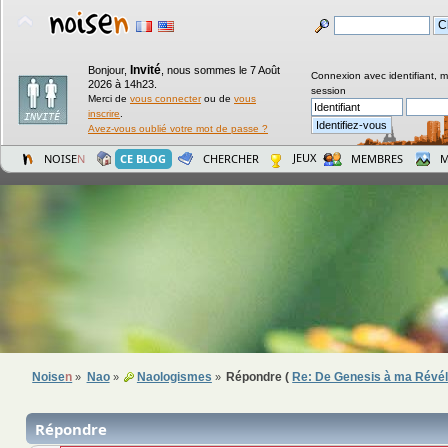
Invité
Bonjour,
,
nous sommes le 7 Août
Connexion avec identifiant, 
2026 à 14h23.
session
Merci de
vous connecter
ou de
vous
inscrire
.
Avez-vous oublié votre mot de passe ?
JEUX
NOISE
N
CE BLOG
CHERCHER
MEMBRES
M
Noise
n
Nao
Naologismes
Répondre (
Re: De Genesis à ma Révél
»
»
»
Répondre