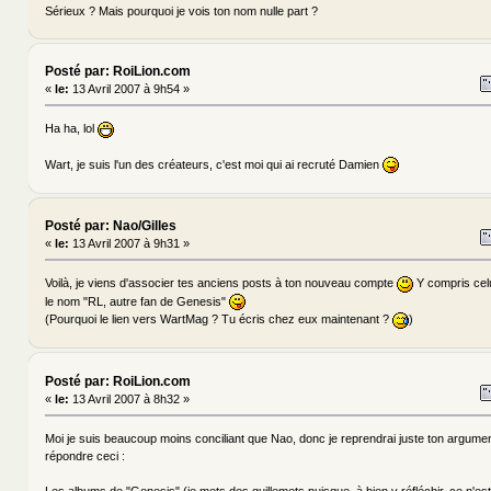
Sérieux ? Mais pourquoi je vois ton nom nulle part ?
Posté par: RoiLion.com
«
le:
13 Avril 2007 à 9h54 »
Ha ha, lol
Wart, je suis l'un des créateurs, c'est moi qui ai recruté Damien
Posté par: Nao/Gilles
«
le:
13 Avril 2007 à 9h31 »
Voilà, je viens d'associer tes anciens posts à ton nouveau compte
Y compris celu
le nom "RL, autre fan de Genesis"
(Pourquoi le lien vers WartMag ? Tu écris chez eux maintenant ?
)
Posté par: RoiLion.com
«
le:
13 Avril 2007 à 8h32 »
Moi je suis beaucoup moins conciliant que Nao, donc je reprendrai juste ton argumen
répondre ceci :
Les albums de "Genesis" (je mets des guillemets puisque, à bien y réfléchir, ce n'e