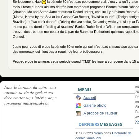
Sérieusement Nao
la période 80 n'est pas pop commercial, c'est vrai qu'il y a 
mais il reste sur ces albums de trés bon morceaux progressif.Ecoute l'album "abacab"
(Abacab, Me and Sarah Jane et surtout Dodo/Lurker), ensuite il y a l'album "mama"
(Mama, Home by the Sea et It's Gonna Get Better), "invisible touch": (Tonight tonigh
Brazilian) et "we can't dance": (Driving the last spike, Dreaming while you sleep et Fa
meme pas du dernier "calling all stations" Banks,Rutherford et Wilson en remplaceme
trouve des très bon morceaux de la part de Banks et Rutherford qui nous rappelle 
Genesis.
Juste pour vous dire que la période 80 et celle qui suit n'est pas si mauvaise que sa lo
des morceaux qui n'ont pas a rougir de leur prédécesseurs.
Peut-etre que tu aimeras cette période quand "TMB" les jouera sur scene dans 15 a
Nao, le barman du coin, vous
N
MENU
raconte sa vie de geek et ses
20
découvertes sans intérêt, donc
Pr
Accueil
forcément indispensables.
mo
Galerie photo
Si
Pa
À propos de l'auteur
av
X
DERNIERS
MESSAGES
11/03 22:23
Nemo
dans
L'actualité de
copain Yamauchi