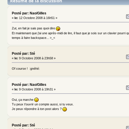
Résumé de la discussion
Posté par: Nao/Gilles
«
le:
12 Octobre 2008 à 16h51 »
Zut, en fait je sais pas quoi dire
Et maintenant que j'ai une après-midi de lire, il faut que je sois sur un clavier pourri qu
temps à faire backspace... >_<
Posté par: Sté
«
le:
9 Octobre 2008 à 23h58 »
Of course ! :gnéhé:
Posté par: Nao/Gilles
«
le:
9 Octobre 2008 à 19h31 »
Oui, ça marche
Tu peux t'ouvrir un compte aussi, si tu veux.
Je peux répondre à ton post alors ?
Posté par: Sté