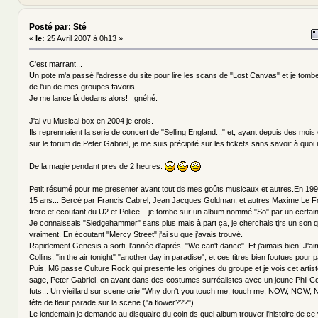
Posté par: Sté
«
le:
25 Avril 2007 à 0h13 »
C'est marrant...
Un pote m'a passé l'adresse du site pour lire les scans de "Lost Canvas" et je tomb
de l'un de mes groupes favoris...
Je me lance là dedans alors! :gnéhé:
J'ai vu Musical box en 2004 je crois.
Ils reprennaient la serie de concert de "Selling England..." et, ayant depuis des mois
sur le forum de Peter Gabriel, je me suis précipité sur les tickets sans savoir à quoi
De la magie pendant pres de 2 heures.
Petit résumé pour me presenter avant tout ds mes goûts musicaux et autres.En 1990
15 ans... Bercé par Francis Cabrel, Jean Jacques Goldman, et autres Maxime Le F
frere et ecoutant du U2 et Police... je tombe sur un album nommé "So" par un certai
Je connaissais "Sledgehammer" sans plus mais à part ça, je cherchais tjrs un son 
vraiment. En écoutant "Mercy Street" j'ai su que j'avais trouvé.
Rapidement Genesis a sorti, l'année d'aprés, "We can't dance". Et j'aimais bien! J'a
Collins, "in the air tonight" "another day in paradise", et ces titres bien foutues pour 
Puis, M6 passe Culture Rock qui presente les origines du groupe et je vois cet artist
sage, Peter Gabriel, en avant dans des costumes surréalistes avec un jeune Phil Col
futs... Un vieillard sur scene crie "Why don't you touch me, touch me, NOW, NO
tête de fleur parade sur la scene ("a flower???")
Le lendemain je demande au disquaire du coin ds quel album trouver l'histoire de ce 