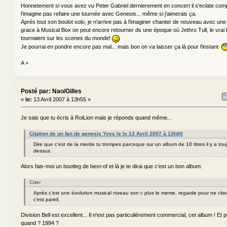
Honnetement si vous avez vu Peter Gabriel dernierement en concert il s'eclate comp
l'imagine pas refaire une tournée avec Genesis... même si j'aimerais ça.
Aprés tout son boulot solo, je n'arrive pas à l'imaginer chanter de nouveau avec une t
grace à Musical Box on peut encore retourner ds une époque où Jethro Tull, le vrai 
tournaient sur les scenes du monde!
Je pourrai en pondre encore pas mal... mais bon on va laisser ça là pour l'instant
A +
Posté par: Nao/Gilles
«
le:
13 Avril 2007 à 13h55 »
Je sais que tu écris à RoiLion mais je réponds quand même...
Citation de un fan de genesis Yves le le 13 Avril 2007 à 13h00
Dire que c'est de la merde tu trompes parceque sur un album de 10 titres il y a tou
dessus.
Alors fais-moi un bootleg de best-of et là je te dirai que c'est un bon album.
Citer
Aprés c'est une évolution musical niveau son c plus le meme, regarde pour ne cite
c'est pareil.
Division Bell est excellent... Il n'est pas particulièrement commercial, cet album ! Et p
quand ? 1994 ?