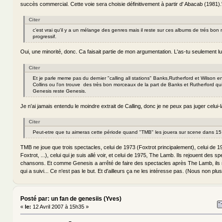
succès commercial. Cette voie sera choisie définitivement à partir d' Abacab (1981).
Citer
c'est vrai qu'il y a un mélange des genres mais il reste sur ces albums de trés bo
progressif.
Oui, une minorité, donc. Ca faisait partie de mon argumentation. L'as-tu seulement l
Citer
Et je parle meme pas du dernier "calling all stations" Banks,Rutherford et Wilson
Collins ou l'on trouve des très bon morceaux de la part de Banks et Rutherford qu
Genesis reste Genesis.
Je n'ai jamais entendu le moindre extrait de Calling, donc je ne peux pas juger celui-l
Citer
Peut-etre que tu aimeras cette période quand "TMB" les jouera sur scene dans 15
TMB ne joue que trois spectacles, celui de 1973 (Foxtrot principalement), celui de 1
Foxtrot, ...), celui qui je suis allé voir, et celui de 1975, The Lamb. Ils rejouent des 
chansons. Et comme Genesis a arrêté de faire des spectacles après The Lamb, ils 
qui a suivi... Ce n'est pas le but. Et d'ailleurs ça ne les intéresse pas. (Nous non plus
Posté par: un fan de genesiis (Yves)
«
le:
12 Avril 2007 à 15h35 »