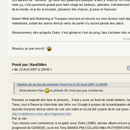
mais ça, c'est purement gratuit pour faire réagir les fanboys, attention, troll detected
de la merde, et je les ai écoutés, plusieurs fois chacun, je peux te l'assurer.
Autant Wind and Wuthering et Trespass tournent en boucle sur mon lecteur mp3 dep
maintenant, autant les autres dont je viens de parler n'y auront jamais leur place.
Sérieusement, dire qu'après Duke, c'est génial et c'est du prog, faut s'acheter des or
Posté
Wouhou, je suis inscrit !
Posté par: Nao/Gilles
«
le:
12 Avril 2007 à 15h48 »
Citation de un fan de genesiis (Yves) le le 12 Avril 2007 à 15h35
Sérieusement Nao
la période 80 n'est pas pop commercial,
Pourtant, la majorité des fans le pensent... Il doit y avoir un fond de vérité dedans, he
Tiens, tout à l'heure je cherchais des infos sur Google à propos de la participation de
tournée Genesis dont je viens de voir une vidéo et où j'ai été surpris de le voir jouer à
http://valedictory.chez-alice.fr/genesis.htm
Paf, je cite :
"Les choses vont commencer à se gater avec Duke (1980), dernier album encore p
progressif de GENESIS, ou le trio Tony BANKS-Phil COLLINS-Mike RUTHERFORD p