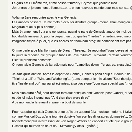
Le gars est lui même fan, et me passe "Nursery Cryme" que j'achete illico.
Je rentres et je commence l'ecoute...et ... oh un nouveau monde pour mes sens...
Voilà ma 1ere rencontre avec le vrai Genesis.
Les années passent. Je me mets à ecouter d'autres groupe (même Thai Phong ou P
Magellan et ceux plus connus)...
Mais étrangement il y a une constante: quand je parle de Genesis autour de moi, ce
bodybuildé années 80 pour la plupart, un truc que les "hardos" regardent avec mepr
imaginent simple à jouer, que les accros de "nouveau prog" ne connaissent mm pas.
On me parlera de Marillion, puis de Dream Theater... Je repondrai "vous devez aim
toujours la reponse: "le groupe à tubes de Phil Collins?"... Navrant. Certains voudron
C'est le probleme constant:
On connait le Genesis de la radio mais pour "Lamb lies down..."et autres, c'est plutôt
Je sais qu'ils ont tort. Apres le depart de Gabriel, Genesis pond coup sur coup 2 de
"Trick of a tail" et "Wind and Wuthering"... (sans compter le mini album "Spot the pi
titre "inside and out" qui aurait été mieux à sa place que "your own special way", no
Mais d'un autre côté, pour donner tord aux critiques anti Genesis post Gabriel, si "Aba
est de loin plus inventif que "And then they were three"!
A ce moment là ils étaient vraiment à bout de souffle.
Pour rappeller qui était Genesis et ce qu'ils ont apporté à la musique moderne il falla
comme Musical Box qu'une tournée du style "on sort les dinosaures du musée"... Co
honnetement plus interressant de voir Roger Waters en concert cet été que le group
Gilmour qui tournait en 94 et 95... (J'avoue j'y etais :gnéhé: )