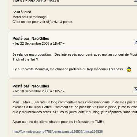
«
le:
9 Octobre 2008 à 19h14 »
Salut à tous!
Merci pour le message !
C'est un test pour voir si j'arrive à poster.
Posté par: Nao/Gilles
«
le:
22 Septembre 2008 à 11h47 »
Je relance ma proposition... Des intéressés pour venir avec moi au concert de Musi
Trick of the Tail ?
Il y aura White Mountain, ma chanson préférée du trop méconnu Trespass...
Posté par: Nao/Gilles
«
le:
18 Septembre 2008 à 11h57 »
Mais... Mais... J'ai raté un long commentaire très intéressant dans un de mes posts
excuses à toi, Irish-Coffee. Comment est-ce possible ?? Pour la peine, je me fouette
que je trouverai des orties. Si tu es toujours lecteur du blog, je te répondrai sans faut
A part ça, une deuxième chance pour les intéressés de TMB :
http://fox.noisen.com/4768/genesis/msg226536/#msg226536