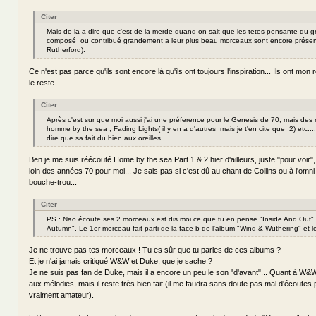
Citer
Mais de la a dire que c'est de la merde quand on sait que les tetes pensante du 
composé ou contribué grandement a leur plus beau morceaux sont encore présen
Rutherford).
Ce n'est pas parce qu'ils sont encore là qu'ils ont toujours l'inspiration... Ils ont mon
le reste...
Citer
Après c'est sur que moi aussi j'ai une préference pour le Genesis de 70, mais d
homme by the sea , Fading Lights( il y en a d'autres mais je t'en cite que 2) etc....
dire que sa fait du bien aux oreilles ,
Ben je me suis réécouté Home by the sea Part 1 & 2 hier d'ailleurs, juste "pour voir",
loin des années 70 pour moi... Je sais pas si c'est dû au chant de Collins ou à l'om
bouche-trou...
Citer
PS : Nao écoute ses 2 morceaux est dis moi ce que tu en pense "Inside And Out"
Autumn". Le 1er morceau fait parti de la face b de l'album "Wind & Wuthering" et
Je ne trouve pas tes morceaux ! Tu es sûr que tu parles de ces albums ?
Et je n'ai jamais critiqué W&W et Duke, que je sache ?
Je ne suis pas fan de Duke, mais il a encore un peu le son "d'avant"... Quant à W&
aux mélodies, mais il reste très bien fait (il me faudra sans doute pas mal d'écoutes
vraiment amateur).