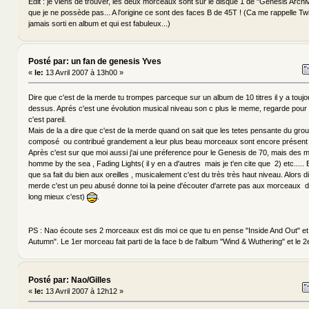
Edit : je viens de trouver, les deux morceaux sont sur le disque 1 de "Genesis Arch
que je ne possède pas... A l'origine ce sont des faces B de 45T ! (Ca me rappelle Twi
jamais sorti en album et qui est fabuleux...)
Posté par: un fan de genesis Yves
«
le:
13 Avril 2007 à 13h00 »
Dire que c'est de la merde tu trompes parceque sur un album de 10 titres il y a toujo
dessus. Aprés c'est une évolution musical niveau son c plus le meme, regarde pour 
c'est pareil.
Mais de la a dire que c'est de la merde quand on sait que les tetes pensante du gro
composé ou contribué grandement a leur plus beau morceaux sont encore présent 
Après c'est sur que moi aussi j'ai une préference pour le Genesis de 70, mais de
homme by the sea , Fading Lights( il y en a d'autres mais je t'en cite que 2) etc..... E
que sa fait du bien aux oreilles , musicalement c'est du très très haut niveau. Alors d
merde c'est un peu abusé donne toi la peine d'écouter d'arrete pas aux morceaux d
long mieux c'est)
.
PS : Nao écoute ses 2 morceaux est dis moi ce que tu en pense "Inside And Out" e
Autumn". Le 1er morceau fait parti de la face b de l'album "Wind & Wuthering" et le
Posté par: Nao/Gilles
«
le:
13 Avril 2007 à 12h12 »