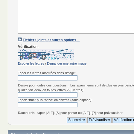
Fichiers joints et autres options…
Vérification:
Ecouter les lettres
/
Demander une autre image
Taper les lettres montrées dans l'image:
Désolé pour toutes ces questions... Les spammeurs sont de plus en plus pénibl
quinze fois deux en toutes lettres ? (6 lettres):
Tapez "truc" puis "onze" en chiffres (sans espace):
Raccourcis : tapez [ALT]+[S] pour poster ou [ALT]+[P] pour prévisualiser