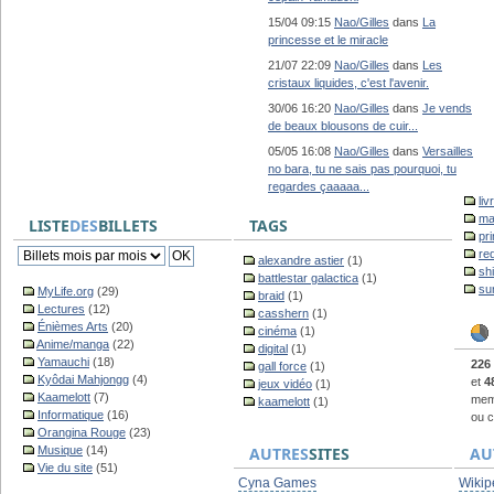
15/04 09:15
Nao/Gilles
dans
La
princesse et le miracle
21/07 22:09
Nao/Gilles
dans
Les
cristaux liquides, c'est l'avenir.
30/06 16:20
Nao/Gilles
dans
Je vends
de beaux blousons de cuir...
05/05 16:08
Nao/Gilles
dans
Versailles
no bara, tu ne sais pas pourquoi, tu
regardes çaaaaa...
liv
ma
LISTE
DES
BILLETS
TAGS
pr
re
alexandre astier
(1)
sh
battlestar galactica
(1)
su
MyLife.org
(29)
braid
(1)
Lectures
(12)
casshern
(1)
Énièmes Arts
(20)
cinéma
(1)
Anime/manga
(22)
digital
(1)
Yamauchi
(18)
226
gall force
(1)
Kyôdai Mahjongg
(4)
et
4
jeux vidéo
(1)
Kaamelott
(7)
memb
kaamelott
(1)
Informatique
(16)
ou c
Orangina Rouge
(23)
Musique
(14)
AUTRES
SITES
AU
Vie du site
(51)
Cyna Games
Wikip