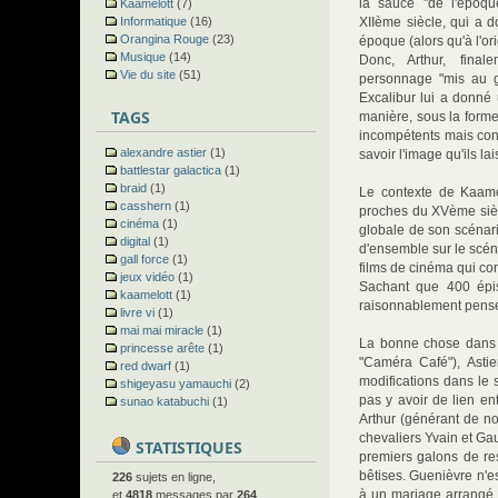
la sauce "de l'époqu
Kaamelott
(7)
Informatique
(16)
XIIème siècle, qui a 
Orangina Rouge
(23)
époque (alors qu'à l'ori
Musique
(14)
Donc, Arthur, final
Vie du site
(51)
personnage "mis au go
Excalibur lui a donné 
TAGS
manière, sous la form
incompétents mais cons
alexandre astier
(1)
savoir l'image qu'ils lai
battlestar galactica
(1)
braid
(1)
Le contexte de Kaame
casshern
(1)
proches du XVème siècl
cinéma
(1)
globale de son scénari
digital
(1)
d'ensemble sur le scéna
gall force
(1)
films de cinéma qui c
jeux vidéo
(1)
Sachant que 400 épis
kaamelott
(1)
raisonnablement penser
livre vi
(1)
mai mai miracle
(1)
La bonne chose dans K
princesse arête
(1)
"Caméra Café"), Asti
red dwarf
(1)
modifications dans le 
shigeyasu yamauchi
(2)
pas y avoir de lien en
sunao katabuchi
(1)
Arthur (générant de n
chevaliers Yvain et Ga
STATISTIQUES
premiers galons de res
bêtises. Guenièvre n'es
226
sujets en ligne,
à un mariage arrangé :
et
4818
messages par
264