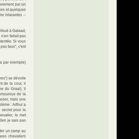
iennement par un
nces et quelques
ie hilarantes --
tribué à Galaad,
 n'en fallait pas
atentée. Si vous
pas faux", c'est
dia par exemple)
res") se dévoile
t de la cour, il
e du Graal), il
 amoureux de la
asser, mais une
blème : Arthur a
e secret pour le
evalier, le met
 Ben je sais pas
nter un camp au
res chevaliers