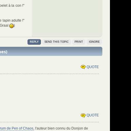
elet à la con !"
 lapin adulte !"
 Graal
)
REPLY
SEND THIS TOPIC
PRINT
IGNORE
mes)
QUOTE
QUOTE
orum de Pen of Chaos
, l'auteur bien connu du Donjon de