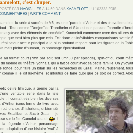
aamelott, c'est chuper.
POSTÉ PAR
NAO/GILLES
À 14:50 DANS
KAAMELOTT
, LU 102338 FOIS
 COMMENTAIRES
|
WRITE COMMENT
 Kaamelott, la série à succès de M6, est une "parodie d'Arthur et des chevaliers de 
tout... Tout comme "Donjon" de Trondheim et Sfar est non pas une "parodie d'heroi
c-fantasy avec des éléments de comédie", Kaamelott commence avec des allures d
ompte que c'est bien plus que cela. Exit donc les inévitables comparaisons avec le
-réalisateur-acteur principal a le plus profond respect pour les figures de la Tab
ste mais pleine d'humour, un hommage époustouflant.
e au format court (7mn par soir, soit 3mn30 par épisode), spin-off du court métr
 du monde du théâtre lyonnais, qui a fait ce court avec sa petite famille. On y voyait
e ronde, pour faire un bilan sur les recherches du Graal. Malheureusement, tous
 comme il le dit lui-même, et infoutus de faire quoi que ce soit de correct. Alo
petit délire filmique, a germé par la
d'une véritable série dans la tête
ple : il connaît très bien les diverses
 d'Arthur (sous forme de livre avec
 recherches d'historiens, et bien sûr
vec Excalibur et Sacré Graal -- je
asse sur le film Camelot cela dit
). Il
 la légende d'Arthur, personnage
une adaptation d'une histoire "vrai" à