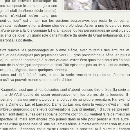
e" par un écrivain romantique du
donc transposé le personnage à son
gine il était du VIème siècle je crois).
ement, n'existant qu'en tant que
ût du jour", est enrichi par les versions successives des récits le concern
un côté mystique et lui a donné plus de profondeur, Astier a pris le parti de rééc
e d'une série à la fois comique ET dramatique, où les personnages ne sont plus 
cients de jouer un grand rôle dans l'Histoire (la quête du Graal notamment), et d
sseront à la postérité.
lott renvoie les personnages au VIème siècle, avec toutefois des armures et
e, et des dialogues pas piqués des vers (LE gros point fort de la série, en plus 
o), qui rendent hommage à Michel Audiard. Astier écrit quasiment tous les épisode
rio de la série (qui comportera au total 700 épisodes, pas un de plus ni de moins, 2
oncluera la légende dans quelques années).
odes ont déjà été réalisés, et que la série rencontre toujours un énorme s
 qu'il va pouvoir mener son entreprise à bien.
aamelott, c'est que si les épisodes sont d'abord censés être drôles (la série 
er n'a JAMAIS oublié de poser progressivement les pierres de la légende. Il
scénario, mais qui suivent toujours la logique de sa propre réécriture. Par exemp
tre la Dame du Lac et Lancelot. Dame du Lac qui, dans la version d'Astier, n'est 
ombreux quiproquo dans leurs conversations quand quelqu'un d'autre est présent 
uvain sont deux jeunes gens copains comme cochon, qui veulent faire de mieux po
pectabilité, mais sont encore trop jeunes dans la tête pour penser à faire autr
t pas d'une grande beauté, elle n'a jamais réussi à mettre Arthur dans son lit, elle 
 son père, Léodagan, est le roi de Carmélide, le principal allié d'Arthur. Léodag