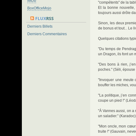
iMDb
"compétents" de la tab
Et la bonne nouvelle, 
BoxOfficeMojo
toujours aussi drôle da
FLUX
RSS
Sinon, les deux premi
Derniers Billets
de bonus et tout... Le l
Derniers Commentaires
Quelques citations typ
"Du temps de Pendrago
un Dragon, ils font un 
"Des bons à rien, j’e
poches." (Séli, épous
"Invoquer une meute d
bouffer les miches, vous
"La politique, j’en con
coupe un pied !" (Léoda
"À Vannes aussi, on a 
un saladier." (Karadoc)
"Mon oncle, mon cœur es
truite !" (Gauvain, neve