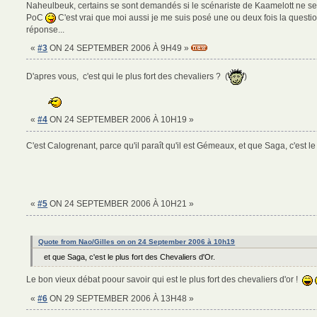
Naheulbeuk, certains se sont demandés si le scénariste de Kaamelott ne se
PoC
C'est vrai que moi aussi je me suis posé une ou deux fois la questio
réponse...
«
#3
ON 24 SEPTEMBER 2006 À 9H49 »
D'apres vous, c'est qui le plus fort des chevaliers ? (
)
«
#4
ON 24 SEPTEMBER 2006 À 10H19 »
C'est Calogrenant, parce qu'il paraît qu'il est Gémeaux, et que Saga, c'est le
«
#5
ON 24 SEPTEMBER 2006 À 10H21 »
Quote from Nao/Gilles on on 24 September 2006 à 10h19
et que Saga, c'est le plus fort des Chevaliers d'Or.
Le bon vieux débat poour savoir qui est le plus fort des chevaliers d'or !
«
#6
ON 29 SEPTEMBER 2006 À 13H48 »