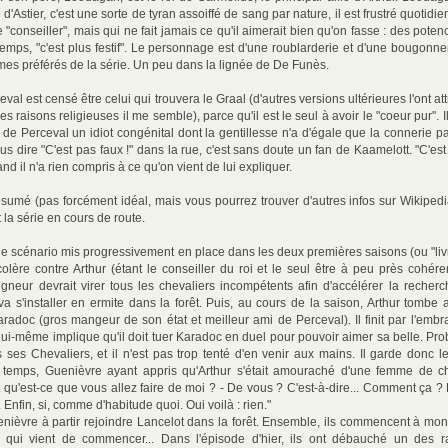
 d'Astier, c'est une sorte de tyran assoiffé de sang par nature, il est frustré quotid
e "conseiller", mais qui ne fait jamais ce qu'il aimerait bien qu'on fasse : des pote
mps, "c'est plus festif". Le personnage est d'une roublarderie et d'une bougonner
 mes préférés de la série. Un peu dans la lignée de De Funès.
val est censé être celui qui trouvera le Graal (d'autres versions ultérieures l'ont at
es raisons religieuses il me semble), parce qu'il est le seul à avoir le "coeur pur". Il
e de Perceval un idiot congénital dont la gentillesse n'a d'égale que la connerie p
 dire "C'est pas faux !" dans la rue, c'est sans doute un fan de Kaamelott. "C'est 
nd il n'a rien compris à ce qu'on vient de lui expliquer.
 résumé (pas forcément idéal, mais vous pourrez trouver d'autres infos sur Wikipe
la série en cours de route.
, le scénario mis progressivement en place dans les deux premières saisons (ou "liv
olère contre Arthur (étant le conseiller du roi et le seul être à peu près cohéren
neur devrait virer tous les chevaliers incompétents afin d'accélérer la recherch
va s'installer en ermite dans la forêt. Puis, au cours de la saison, Arthur tombe
adoc (gros mangeur de son état et meilleur ami de Perceval). Il finit par l'embr
i lui-même implique qu'il doit tuer Karadoc en duel pour pouvoir aimer sa belle. Pro
s ses Chevaliers, et il n'est pas trop tenté d'en venir aux mains. Il garde donc l
temps, Guenièvre ayant appris qu'Arthur s'était amouraché d'une femme de ch
"Et qu'est-ce que vous allez faire de moi ? - De vous ? C'est-à-dire... Comment ça ?
n. Enfin, si, comme d'habitude quoi. Oui voilà : rien."
enièvre à partir rejoindre Lancelot dans la forêt. Ensemble, ils commencent à mo
 qui vient de commencer... Dans l'épisode d'hier, ils ont débauché un des ra