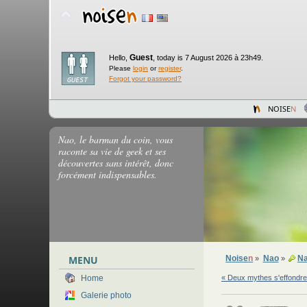
Guest
Hello,
,
today is 7 August 2026 à 23h49.
Please
login
or
register
.
Forgot your password?
NOISE
N
Nao, le barman du coin, vous
raconte sa vie de geek et ses
découvertes sans intérêt, donc
forcément indispensables.
MENU
Noise
n
Nao
Na
»
»
« Deux mythes s'effondrent
Home
Galerie photo