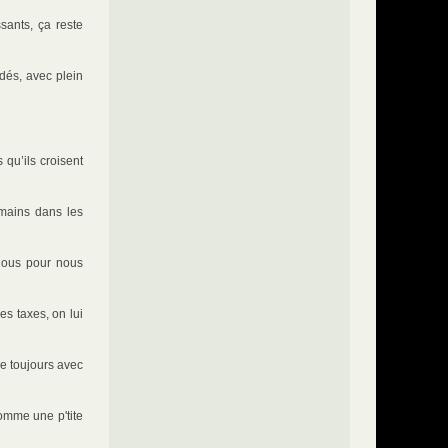
sants, ça reste
dés, avec plein
qu’ils croisent
 mains dans les
 nous pour nous
es taxes, on lui
de toujours avec
comme une p'tite