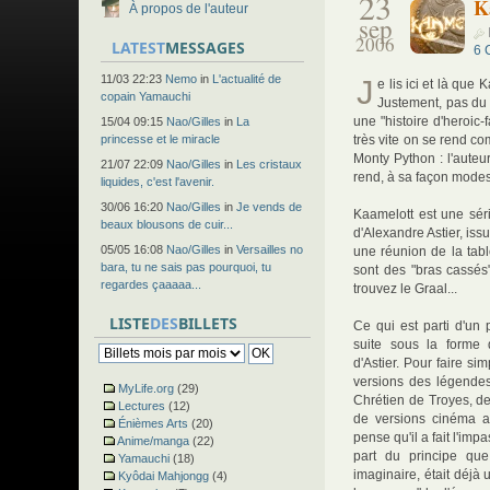
23
K
À propos de l'auteur
sep
2006
LATEST
MESSAGES
6
11/03 22:23
Nemo
in
L'actualité de
J
e lis ici et là que
copain Yamauchi
Justement, pas du 
une "histoire d'heroi
15/04 09:15
Nao/Gilles
in
La
princesse et le miracle
très vite on se rend c
Monty Python : l'auteur
21/07 22:09
Nao/Gilles
in
Les cristaux
rend, à sa façon mode
liquides, c'est l'avenir.
30/06 16:20
Nao/Gilles
in
Je vends de
Kaamelott est une séri
beaux blousons de cuir...
d'Alexandre Astier, issu
05/05 16:08
Nao/Gilles
in
Versailles no
une réunion de la tabl
bara, tu ne sais pas pourquoi, tu
sont des "bras cassés"
regardes çaaaaa...
trouvez le Graal...
LISTE
DES
BILLETS
Ce qui est parti d'un 
suite sous la forme 
d'Astier. Pour faire sim
versions des légendes
MyLife.org
(29)
Chrétien de Troyes, de
Lectures
(12)
de versions cinéma a
Énièmes Arts
(20)
pense qu'il a fait l'imp
Anime/manga
(22)
part du principe que
Yamauchi
(18)
imaginaire, était déjà 
Kyôdai Mahjongg
(4)