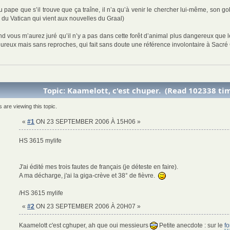
 pape que s’il trouve que ça traîne, il n’a qu’à venir le chercher lui-même, son gob
 du Vatican qui vient aux nouvelles du Graal)
d vous m’aurez juré qu’il n’y a pas dans cette forêt d’animal plus dangereux que le
peureux mais sans reproches, qui fait sans doute une référence involontaire à Sacré
Topic: Kaamelott, c'est chuper. (Read 102338 ti
are viewing this topic.
«
#1
ON 23 SEPTEMBER 2006 À 15H06 »
HS 3615 mylife
J'ai édité mes trois fautes de français (je déteste en faire).
A ma décharge, j'ai la giga-crève et 38° de fièvre.
/HS 3615 mylife
«
#2
ON 23 SEPTEMBER 2006 À 20H07 »
Kaamelott c'est cghuper, ah que oui messieurs
Petite anecdote : sur le
f