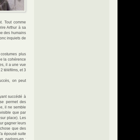
ant. Tout comme
rire Arthur à sa
que des humains
onc inquiets de
 costumes plus
de la cohérence
s, il a une vue
 téléfilms, et 3
uccès, on peut
ayant succédé à
 se permet des
le, il ne semble
visible que par
sur place). Les
ur gagner leurs
e chose que des
l'a épousé suite
an, parlons-en :