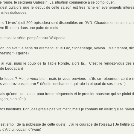
le ronde, le seigneur Galessin. La situation commence à se compliquer...
c'est qu'alors que le début de cette saison est très riche en événements intéres
ns les dialogues.
ers "Livres" (soit 200 épisodes) sont disponibles en DVD. Chaudement recomman
ivre III sortira dans une paire de mois.
iques de la série, pompées sur Wikipedia :
n, on avait le sens du dramatique: le Lac, Stonehenge, Avalon…Maintenant, dès 
meeting." (Ygerne)
n ai vus, mais le coup de la Table Ronde, alors là… C’est le rendez-vous des
e de Léodagan)
e loups ? Moi je veux bien, mais je vous préviens : s’ils se retournent contre
 viendrez pas pleurer !" (Merlin, enchanteur qui rate la plupart de ses tours...)
nais qu’une : un soldat pour trente péquenots et le premier bouseux qui se plaint d
gan, bien sûr !)
nos traditions. Bon, des graals pas vraiment, mais je connais un vieux qui se bala
t empli de la noblesse de cette quête ! J’ai le courage de l’oiseau ! Je frétille 
u d'Arthur, copain d'Yvain)