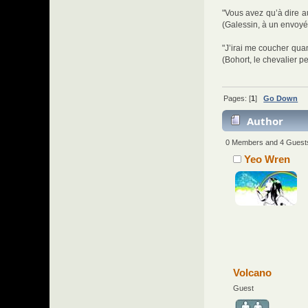
"Vous avez qu’à dire au
(Galessin, à un envoyé
"J’irai me coucher quan
(Bohort, le chevalier 
Pages: [
1
]
Go Down
Author
0 Members and 4 Guests 
Yeo Wren
Volcano
Guest