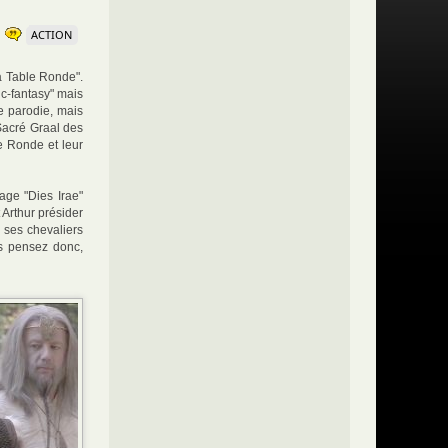
ACTION
la Table Ronde".
c-fantasy" mais
e parodie, mais
 Sacré Graal des
le Ronde et leur
age "Dies Irae"
 Arthur présider
 ses chevaliers
rs pensez donc,