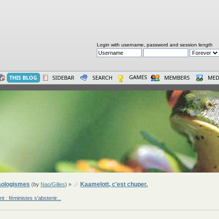
Login with username, password and session length
GAMES
THIS BLOG
SIDEBAR
SEARCH
MEMBERS
MED
ologismes
Kaamelott, c'est chuper.
(by
Nao/Gilles
) »
 : féministes s'abstenir...