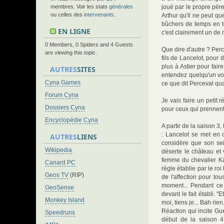
membres. Voir les stats
générales
joué par le propre père
ou celles des
intervenants
.
Arthur qu'il ne peut qu
bûchers de temps en te
EN LIGNE
c'est clairement un de
0 Members, 0 Spiders and 4 Guests
Que dire d'autre ? Perce
are viewing this topic.
fils de Lancelot, pour d
plus à Astier pour fair
AUTRES
SITES
entendez quelqu'un vous
Cyna Games
ce que dit Perceval qua
Forum Cyna
Je vais faire un petit
Dossiers Cyna
pour ceux qui prennent 
Encyclopédie Cyna
A partir de la saison 3
: Lancelot se met en c
AUTRES
LIENS
considère que son seig
Wikipedia
déserte le château et 
femme du chevalier Kar
Canard PC
règle établie par le ro
Geos TV
(RIP)
de l'affection pour tou
moment... Pendant ce 
GeoSense
devant le fait établi. 
Monkey Island
moi, tiens je... Bah rie
Réaction qui incite Gu
Speedruns
début de la saison 4