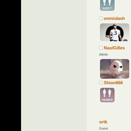
omnislash
Nao/Gilles
Admin
Shion666
ortk
Guest